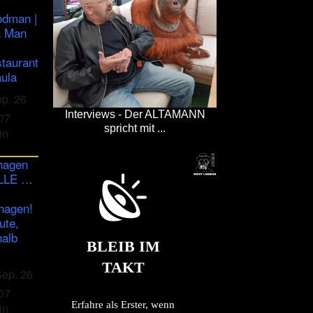
odman |
a Man
staurant
ula
ep. 26
Interviews - Der ALTAMANN
07
spricht mit ...
in
hagen
ULLE …
hagen!
ute,
halb
BLEIB IM
TAKT
Sep. 26
07
Erfahre als Erster, wenn
in