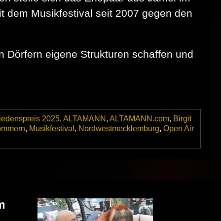
 dem Musikfestival seit 2007 gegen den
in Dörfern eigene Strukturen schaffen und
iedenspreis 2025
,
ALTAMANN
,
ALTAMANN.com
,
Birgit
ommern
,
Musikfestival
,
Nordwestmecklemburg
,
Open Air
m