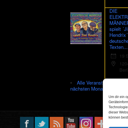
DIE
ELEKTR
MÄNNE
spielt ´J
Hendrix´
deutsch
Texten...
19 
120
Berl
Alle Veranstaltungen im
nächsten Monat
Um dir ein o
Geräteinfor
Technologien
dieser Websi
können best