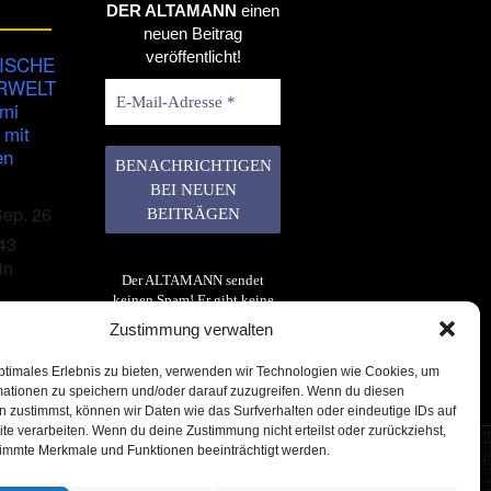
DER ALTAMANN
einen
neuen Beitrag
veröffentlicht!
ISCHE
RWELT
imi
 mit
en
Sep. 26
43
in
Der ALTAMANN sendet
keinen Spam! Er gibt keine
Daten an dritte weiter. Erfahre
Zustimmung verwalten
mehr in unserer
Datenschutzerklärung
.
ptimales Erlebnis zu bieten, verwenden wir Technologien wie Cookies, um
mationen zu speichern und/oder darauf zuzugreifen. Wenn du diesen
 zustimmst, können wir Daten wie das Surfverhalten oder eindeutige IDs auf
te verarbeiten. Wenn du deine Zustimmung nicht erteilst oder zurückziehst,
immte Merkmale und Funktionen beeinträchtigt werden.