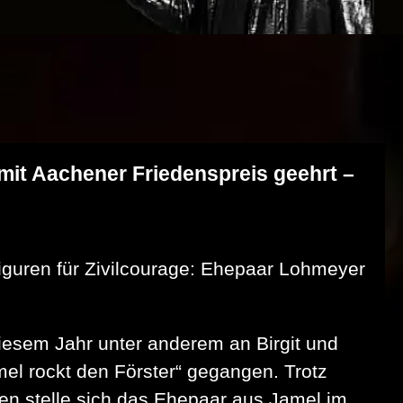
mit Aachener Friedenspreis geehrt –
iguren für Zivilcourage: Ehepaar Lohmeyer
diesem Jahr unter anderem an Birgit und
mel rockt den Förster“ gegangen. Trotz
en stelle sich das Ehepaar aus Jamel im