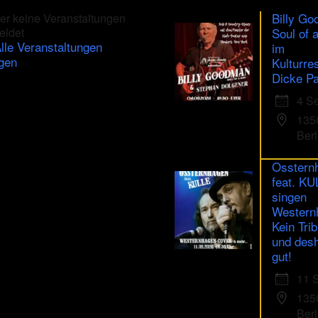
Lohmeyer
Billy Go
er keine Veranstaltungen
mit
eldet
Soul of 
Aachener
lle Veranstaltungen
Friedenspreis
im
geehrt
gen
Kulturre
–
Dicke Pa
aus
OSTSEE
4 S
ZEITUNG
135
Berl
Osstern
feat. K
singen
Western
Kein Trib
und des
gut!
11 
135
Berl