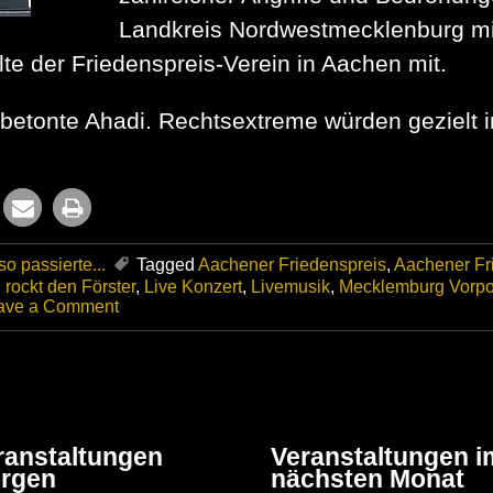
Landkreis Nordwestmecklenburg mit
te der Friedenspreis-Verein in Aachen mit.
“, betonte Ahadi. Rechtsextreme würden gezielt 
o passierte...
Tagged
Aachener Friedenspreis
,
Aachener Fr
 rockt den Förster
,
Live Konzert
,
Livemusik
,
Mecklemburg Vorp
on
ave a Comment
Jamel
rockt
den
Förster
–
Symbolfiguren
für
ranstaltungen
Veranstaltungen i
Zivilcourage:
rgen
nächsten Monat
Ehepaar