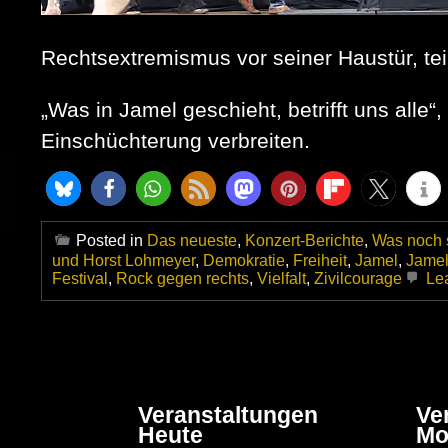
Rechtsextremismus vor seiner Haustür, teil
„Was in Jamel geschieht, betrifft uns alle
Einschüchterung verbreiten.
Posted in
Das neueste
,
Konzert-Berichte
,
Was noch s
und Horst Lohmeyer
,
Demokratie
,
Freiheit
,
Jamel
,
Jamel
Festival
,
Rock gegen rechts
,
Vielfalt
,
Zivilcourage
Le
Veranstaltungen
Ve
Heute
Mo