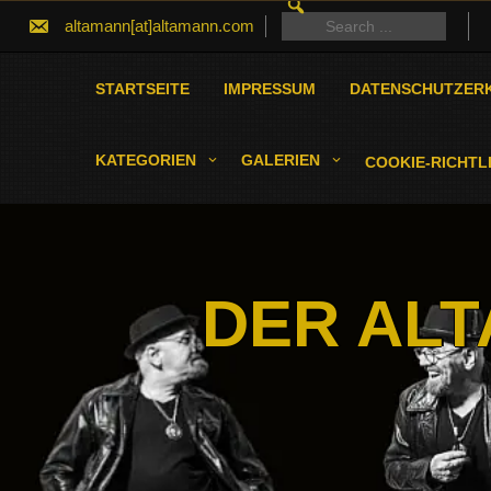
SEARCH
Skip
FOR:
Search
altamann[at]altamann.com
to
for:
content
STARTSEITE
IMPRESSUM
DATENSCHUTZER
KATEGORIEN
GALERIEN
COOKIE-RICHTLI
DER ALT