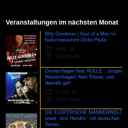
Veranstaltungen im nächsten Monat
Billy Goodman | Soul of a Man im
Kulturrestaurant Dicke Paula
4 Sep. 26
13507 Berlin
Ossternhagen feat. KULLE …singen
Westernhagen! Kein Tribute, und
deshalb gut!
11 Sep. 26
13507 Berlin
DIE ELEKTRISCHE MÄNNERWELT
spielt ´Jimi Hendrix´ mit deutschen
Texten...