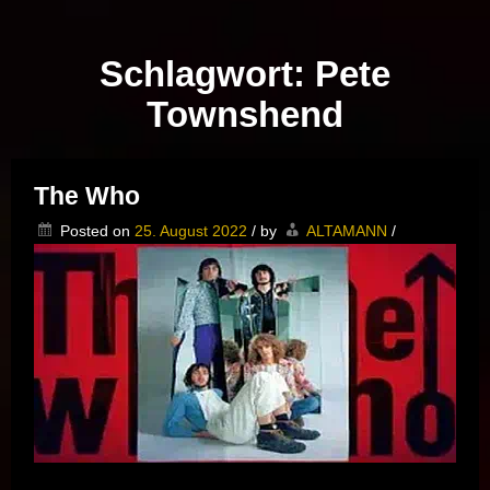
Musik vor Ort – "Support Your Local Hero!"
Schlagwort:
Pete
Townshend
The Who
Posted on
25. August 2022
/
by
ALTAMANN
/