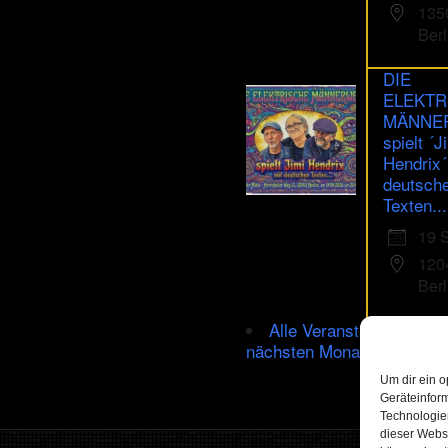
135
Berl
DIE
ELEKTR
MÄNNE
spielt ´J
Hendrix´
deutsch
Texten...
19 
120
Berl
Alle Veranstaltungen im
nächsten Monat
Um dir ein o
Geräteinfor
Technologien
dieser Websi