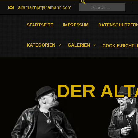
SEARCH
Skip
FOR:
Search
altamann[at]altamann.com
to
for:
content
STARTSEITE
IMPRESSUM
DATENSCHUTZER
KATEGORIEN
GALERIEN
COOKIE-RICHTLI
DER ALT