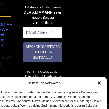
07
Erfahre als Erster, wenn
in
DER ALTAMANN
einen
neuen Beitrag
veröffentlicht!
ISCHE
RWELT
imi
 mit
en
Sep. 26
43
in
Der ALTAMANN sendet
keinen Spam! Er gibt keine
Daten an dritte weiter. Erfahre
Zustimmung verwalten
mehr in unserer
Datenschutzerklärung
.
ptimales Erlebnis zu bieten, verwenden wir Technologien wie Cookies, um
mationen zu speichern und/oder darauf zuzugreifen. Wenn du diesen
 zustimmst, können wir Daten wie das Surfverhalten oder eindeutige IDs auf
te verarbeiten. Wenn du deine Zustimmung nicht erteilst oder zurückziehst,