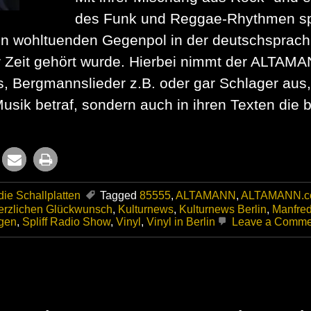
des Funk und Reggae-Rhythmen spiel
n wohltuenden Gegenpol in der deutschsprach
er Zeit gehört wurde. Hierbei nimmt der ALTAM
s, Bergmannslieder z.B. oder gar Schlager aus,
sik betraf, sondern auch in ihren Texten die b
ie Schallplatten
Tagged
85555
,
ALTAMANN
,
ALTAMANN.c
erzlichen Glückwunsch
,
Kulturnews
,
Kulturnews Berlin
,
Manfred
agen
,
Spliff Radio Show
,
Vinyl
,
Vinyl in Berlin
Leave a Comme