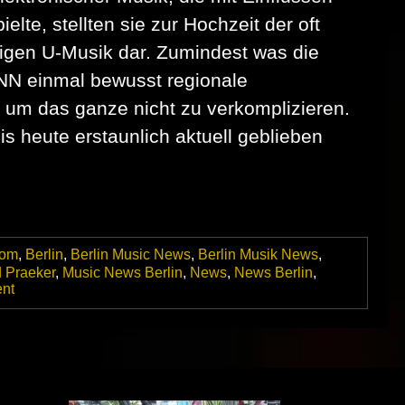
te, stellten sie zur Hochzeit der oft
igen U-Musik dar. Zumindest was die
ANN einmal bewusst regionale
 um das ganze nicht zu verkomplizieren.
is heute erstaunlich aktuell geblieben
om
,
Berlin
,
Berlin Music News
,
Berlin Musik News
,
 Praeker
,
Music News Berlin
,
News
,
News Berlin
,
on
nt
Ab
unter
das
Weihnachtsgewächs
–
Die
Alben