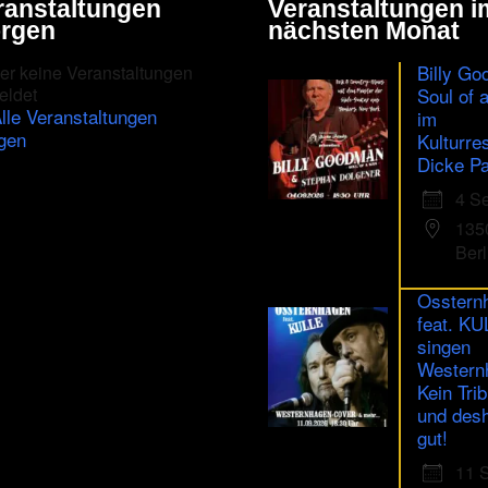
ranstaltungen
Veranstaltungen i
rgen
nächsten Monat
Billy Go
er keine Veranstaltungen
eldet
Soul of 
lle Veranstaltungen
im
gen
Kulturre
Dicke Pa
4 S
135
Berl
Osstern
feat. K
singen
Western
Kein Trib
und des
gut!
11 