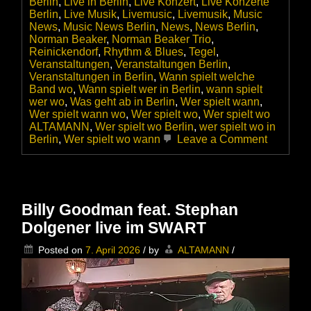
Berlin
,
Live in Berlin
,
Live Konzert
,
Live Konzerte
Berlin
,
Live Musik
,
Livemusic
,
Livemusik
,
Music
News
,
Music News Berlin
,
News
,
News Berlin
,
Norman Beaker
,
Norman Beaker Trio
,
Reinickendorf
,
Rhythm & Blues
,
Tegel
,
Veranstaltungen
,
Veranstaltungen Berlin
,
Veranstaltungen in Berlin
,
Wann spielt welche
Band wo
,
Wann spielt wer in Berlin
,
wann spielt
wer wo
,
Was geht ab in Berlin
,
Wer spielt wann
,
Wer spielt wann wo
,
Wer spielt wo
,
Wer spielt wo
ALTAMANN
,
Wer spielt wo Berlin
,
wer spielt wo in
on
Berlin
,
Wer spielt wo wann
Leave a Comment
Das
Norman
Beaker
Trio
zweimal
Billy Goodman feat. Stephan
in
Dolgener live im SWART
Top-
Form
Posted on
7. April 2026
/
by
ALTAMANN
/
im
Kulturres
Dicke
Paula,
Berlin