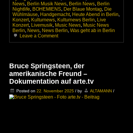
News
,
Berlin Musik News
,
Berlin News
,
Berlin
Nightlife
,
BOHEMIENS
,
Der Blaue Montag
,
Die
Wühlmäuse
,
Handgemacht
,
Heute Abend in Berlin
,
Konzert
,
Kulturnews
,
Kulturnews Berlin
,
Live
Konzert
,
Livemusik
,
Music News
,
Music News
Berlin
,
News
,
News Berlin
,
Was geht ab in Berlin
on
Leave a Comment
DER
BLAUE
MONTAG
in
den
Bruce Springsteen, der
Wühlmäusen
amerikanische Freund –
Berlin,
mit
Dokumentation auf arte.tv
den
BOHEMIENS
Posted on
22. November 2025
/
by
ALTAMANN
/
am
01.
Dezember
2025
+++
Der
besondere
Ausgehtipp