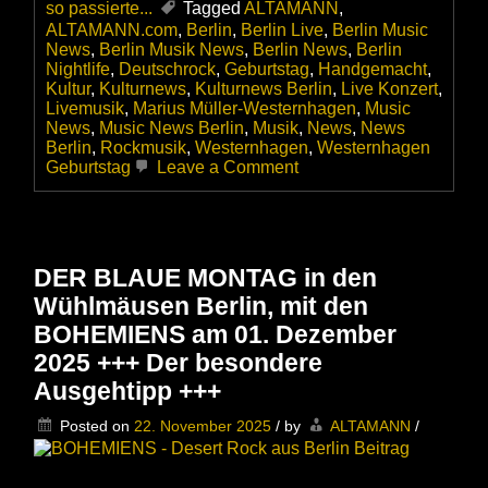
so passierte...
Tagged
ALTAMANN
,
ALTAMANN.com
,
Berlin
,
Berlin Live
,
Berlin Music
News
,
Berlin Musik News
,
Berlin News
,
Berlin
Nightlife
,
Deutschrock
,
Geburtstag
,
Handgemacht
,
Kultur
,
Kulturnews
,
Kulturnews Berlin
,
Live Konzert
,
Livemusik
,
Marius Müller-Westernhagen
,
Music
News
,
Music News Berlin
,
Musik
,
News
,
News
Berlin
,
Rockmusik
,
Westernhagen
,
Westernhagen
on
Geburtstag
Leave a Comment
Marius
Müller-
Westernhagen
zum
77.
DER BLAUE MONTAG in den
–
Wühlmäusen Berlin, mit den
Happy
Birthday!
BOHEMIENS am 01. Dezember
2025 +++ Der besondere
Ausgehtipp +++
Posted on
22. November 2025
/
by
ALTAMANN
/