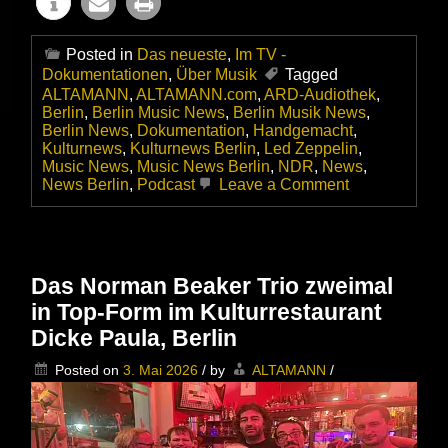
Posted in
Das neueste
,
Im TV -
Dokumentationen
,
Über Musik
Tagged
ALTAMANN
,
ALTAMANN.com
,
ARD-Audiothek
,
Berlin
,
Berlin Music News
,
Berlin Musik News
,
Berlin News
,
Dokumentation
,
Handgemacht
,
Kulturnews
,
Kulturnews Berlin
,
Led Zeppelin
,
Music News
,
Music News Berlin
,
NDR
,
News
,
on
News Berlin
,
Podcast
Leave a Comment
Toller
Podcast
in
der
ARD-
Das Norman Beaker Trio zweimal
Audiothek
in Top-Form im Kulturrestaurant
–
Led
Dicke Paula, Berlin
Zeppelin:
Künstlerische
Posted on
3. Mai 2026
/
by
ALTAMANN
/
Freiheit
ohne
Kompromisse