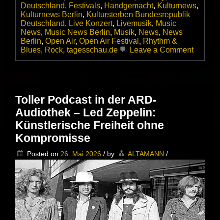
Deutschland
,
Festivals
,
Handgemacht
,
Kulturnews
,
Kulturnews Berlin
,
Kultursterben Bundesrepublik
Deutschland
,
Live Konzert
,
Livemusik
,
Music
News
,
Music News Berlin
,
Musik
,
News
,
News
Berlin
,
Open Air
,
Open Air Festival
,
Rhythm &
on
Blues
,
Rock
,
tagesschau.de
Leave a Comment
Ausverk
oder
Auslauf
–
Für
Toller Podcast in der ARD-
Festiva
Audiothek – Led Zeppelin:
sind
die
Künstlerische Freiheit ohne
fetten
Kompromisse
Jahre
vorbei
Posted on
26. Mai 2026
/
by
ALTAMANN
/