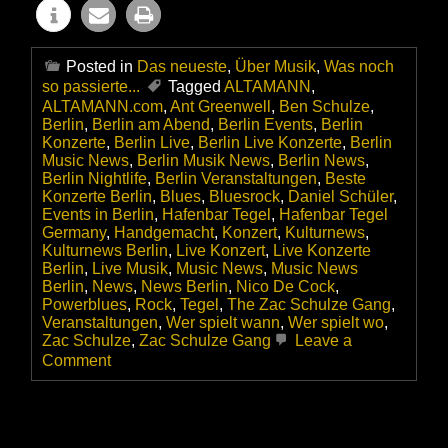
Posted in
Das neueste
,
Über Musik
,
Was noch
so passierte...
Tagged
ALTAMANN
,
ALTAMANN.com
,
Ant Greenwell
,
Ben Schulze
,
Berlin
,
Berlin am Abend
,
Berlin Events
,
Berlin
Konzerte
,
Berlin Live
,
Berlin Live Konzerte
,
Berlin
Music News
,
Berlin Musik News
,
Berlin News
,
Berlin Nightlife
,
Berlin Veranstaltungen
,
Beste
Konzerte Berlin
,
Blues
,
Bluesrock
,
Daniel Schüler
,
Events in Berlin
,
Hafenbar Tegel
,
Hafenbar Tegel
Germany
,
Handgemacht
,
Konzert
,
Kulturnews
,
Kulturnews Berlin
,
Live Konzert
,
Live Konzerte
Berlin
,
Live Musik
,
Music News
,
Music News
Berlin
,
News
,
News Berlin
,
Nico De Cock
,
Powerblues
,
Rock
,
Tegel
,
The Zac Schulze Gang
,
Veranstaltungen
,
Wer spielt wann
,
Wer spielt wo
,
Zac Schulze
,
Zac Schulze Gang
Leave a
on
Comment
Die
ZAC
SCHULZE
GANG