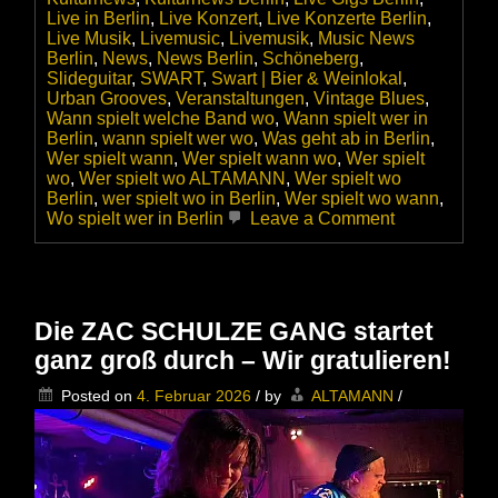
Live in Berlin
,
Live Konzert
,
Live Konzerte Berlin
,
Live Musik
,
Livemusic
,
Livemusik
,
Music News
Berlin
,
News
,
News Berlin
,
Schöneberg
,
Slideguitar
,
SWART
,
Swart | Bier & Weinlokal
,
Urban Grooves
,
Veranstaltungen
,
Vintage Blues
,
Wann spielt welche Band wo
,
Wann spielt wer in
Berlin
,
wann spielt wer wo
,
Was geht ab in Berlin
,
Wer spielt wann
,
Wer spielt wann wo
,
Wer spielt
wo
,
Wer spielt wo ALTAMANN
,
Wer spielt wo
Berlin
,
wer spielt wo in Berlin
,
Wer spielt wo wann
,
on
Wo spielt wer in Berlin
Leave a Comment
Billy
Goodman
feat.
Stephan
Dolgener
Die ZAC SCHULZE GANG startet
live
ganz groß durch – Wir gratulieren!
im
SWART
Posted on
4. Februar 2026
/
by
ALTAMANN
/