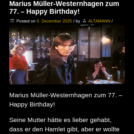
startet
Marius Müller-Westernhagen zum
ganz
77. – Happy Birthday!
groß
durch
Posted on
6. Dezember 2025
/
by
ALTAMANN
/
–
Wir
gratulieren!
Marius Müller-Westernhagen zum 77. –
Happy Birthday!
Seine Mutter hätte es lieber gehabt,
dass er den Hamlet gibt, aber er wollte