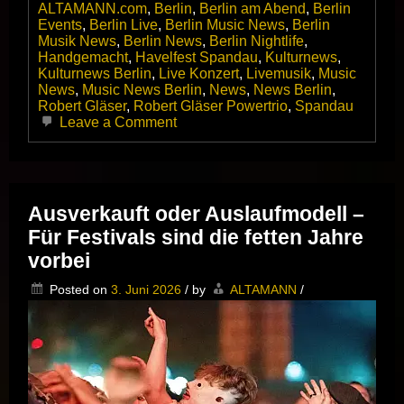
ALTAMANN.com
,
Berlin
,
Berlin am Abend
,
Berlin
Events
,
Berlin Live
,
Berlin Music News
,
Berlin
Musik News
,
Berlin News
,
Berlin Nightlife
,
Handgemacht
,
Havelfest Spandau
,
Kulturnews
,
Kulturnews Berlin
,
Live Konzert
,
Livemusik
,
Music
News
,
Music News Berlin
,
News
,
News Berlin
,
Robert Gläser
,
Robert Gläser Powertrio
,
Spandau
on
Leave a Comment
Tief
im
Westen
ist
es
Ausverkauft oder Auslaufmodell –
manchmal
Für Festivals sind die fetten Jahre
ganz
anders
vorbei
–
Das
Posted on
3. Juni 2026
/
by
ALTAMANN
/
Robert
Gläser
Powertrio
rockt
das
Spandauer
Havelfest