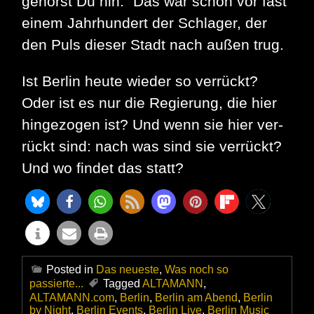
ge­hörst Du hin.“ Das war schon vor fast
einem Jahrhundert der Schlager, der
den Puls dieser Stadt nach außen trug.
Ist Berlin heute wieder so verrückt?
Oder ist es nur die Re­gie­rung, die hier
hingezogen ist? Und wenn sie hier ver­
rückt sind: nach was sind sie verrückt?
Und wo findet das statt?
Posted in
Das neueste
,
Was noch so
passierte...
Tagged
ALTAMANN
,
ALTAMANN.com
,
Berlin
,
Berlin am Abend
,
Berlin
by Night
,
Berlin Events
,
Berlin Live
,
Berlin Music