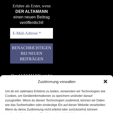
Erfahre als Erster, wenn
DER ALTAMANN
einen neuen Beitrag
veröffentlicht!
Der ALTAMANN sendet
keinen Spam! Er gibt
Zustimmung verwalten
keine Daten an dritte
Um dir ein optimales Erlebnis zu bieten, verwenden wir Technologien wie
weiter. Erfahre mehr in
Cookies, um Geräteinformationen zu speichern und/oder darauf
unserer
zuzugreifen. Wenn du diesen Technologien zustimmst, können wir Daten
Datenschutzerklärung
.
wie das Surfverhalten oder eindeutige IDs auf dieser Website verarbeiten.
Wenn du deine Zustimmung nicht erteilst oder zurückziehst, können