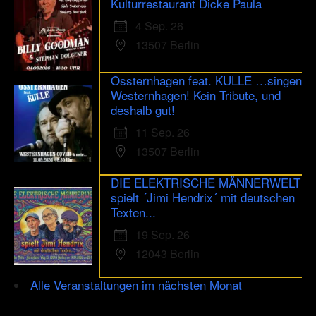
Kulturrestaurant Dicke Paula
4 Sep. 26
13507 Berlin
Ossternhagen feat. KULLE …singen
Westernhagen! Kein Tribute, und
deshalb gut!
11 Sep. 26
13507 Berlin
DIE ELEKTRISCHE MÄNNERWELT
spielt ´Jimi Hendrix´ mit deutschen
Texten...
19 Sep. 26
12043 Berlin
Alle Veranstaltungen im nächsten Monat