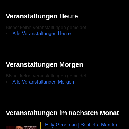
in
the
Veranstaltungen Heute
CAPTCHA
Bisher keine Veranstaltungen gemeldet
to
Alle Veranstaltungen Heute
ensure
that
you
Veranstaltungen Morgen
are
Bisher keine Veranstaltungen gemeldet
human.
Alle Veranstaltungen Morgen
Veranstaltungen im nächsten Monat
Billy Goodman | Soul of a Man im