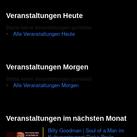
in
the
Veranstaltungen Heute
CAPTCHA
Bisher keine Veranstaltungen gemeldet
to
Alle Veranstaltungen Heute
ensure
that
you
Veranstaltungen Morgen
are
Bisher keine Veranstaltungen gemeldet
human.
Alle Veranstaltungen Morgen
Veranstaltungen im nächsten Monat
Billy Goodman | Soul of a Man im
Kulturrestaurant Dicke Paula