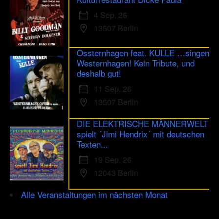
4 Sep. 26
13507 Berlin
Ossternhagen feat. KULLE …singen
Westernhagen! Kein Tribute, und
deshalb gut!
11 Sep. 26
13507 Berlin
DIE ELEKTRISCHE MÄNNERWELT
spielt ´Jimi Hendrix´ mit deutschen
Texten...
19 Sep. 26
12043 Berlin
Alle Veranstaltungen im nächsten Monat