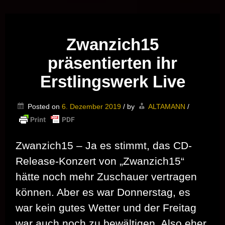
Musik vor Ort – "Support Your Local Hero!"
Zwanzich15
präsentierten ihr
Erstlingswerk Live
Posted on
6. Dezember 2019
/
by
ALTAMANN
/
Zwanzich15 – Ja es stimmt, das CD-
Release-Konzert von „Zwanzich15“
hätte noch mehr Zuschauer vertragen
können. Aber es war Donnerstag, es
war kein gutes Wetter und der Freitag
war auch noch zu bewältigen. Also eher