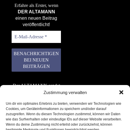
Erfahre als Erster, wenn
DER ALTAMANN
einen neuen Beitrag
veröffentlicht!
Der ALTAMANN sendet
keinen Spam! Er gibt
Zustimmung verwalten
keine Daten an dritte
Um dir ein optimales Erlebnis zu bieten, verwenden wir Technologien wie
weiter. Erfahre mehr in
Cookies, um Geräteinformationen zu speichern und/oder darauf
unserer
zuzugreifen. Wenn du diesen Technologien zustimmst, können wir Daten
Datenschutzerklärung
.
wie das Surfverhalten oder eindeutige IDs auf dieser Website verarbeiten.
Wenn du deine Zustimmung nicht erteilst oder zurückziehst, können
bestimmte Merkmale und Funktionen beeinträchtigt werden.