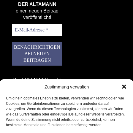
DER ALTAMANN
einen neuen Beitrag
veröffentlicht!
Der ALTAMANN sendet
keinen Spam! Er gibt
Zustimmung verwalten
keine Daten an dritte
Um dir ein optimales Erlebnis zu bieten, verwenden wir Technologien wie
weiter. Erfahre mehr in
Cookies, um Geräteinformationen zu speichern und/oder darauf
unserer
zuzugreifen. Wenn du diesen Technologien zustimmst, können wir Daten
Datenschutzerklärung
.
wie das Surfverhalten oder eindeutige IDs auf dieser Website verarbeiten.
Wenn du deine Zustimmung nicht erteilst oder zurückziehst, können
bestimmte Merkmale und Funktionen beeinträchtigt werden.