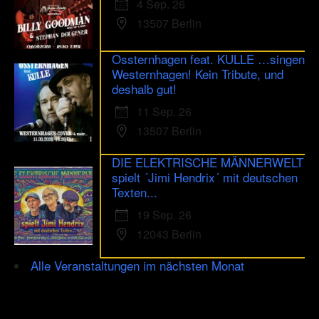
4 Sep. 26
13507 Berlin
Ossternhagen feat. KULLE …singen
Westernhagen! Kein Tribute, und
deshalb gut!
11 Sep. 26
13507 Berlin
DIE ELEKTRISCHE MÄNNERWELT
spielt ´Jimi Hendrix´ mit deutschen
Texten...
19 Sep. 26
12043 Berlin
Alle Veranstaltungen im nächsten Monat