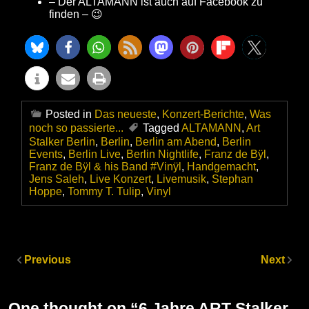
– Der ALTAMANN ist auch auf Facebook zu
finden – 😉
Posted in
Das neueste
,
Konzert-Berichte
,
Was
noch so passierte...
Tagged
ALTAMANN
,
Art
Stalker Berlin
,
Berlin
,
Berlin am Abend
,
Berlin
Events
,
Berlin Live
,
Berlin Nightlife
,
Franz de Bÿl
,
Franz de Bÿl & his Band #Vinÿl
,
Handgemacht
,
Jens Saleh
,
Live Konzert
,
Livemusik
,
Stephan
Hoppe
,
Tommy T. Tulip
,
Vinyl
Previous
Next
One thought on “
6 Jahre ART Stalker –