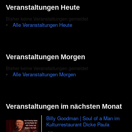
the
Veranstaltungen Heute
CAPTCHA
Bisher keine Veranstaltungen gemeldet
to
Alle Veranstaltungen Heute
ensure
that
you
Veranstaltungen Morgen
are
Bisher keine Veranstaltungen gemeldet
human.
Alle Veranstaltungen Morgen
Veranstaltungen im nächsten Monat
Billy Goodman | Soul of a Man im
Kulturrestaurant Dicke Paula