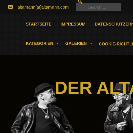
SEARCH
Skip
FOR:
Search
altamann[at]altamann.com
to
for:
content
STARTSEITE
IMPRESSUM
DATENSCHUTZER
KATEGORIEN
GALERIEN
COOKIE-RICHTLI
DER ALT