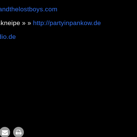
yandthelostboys.com
kneipe » »
http://partyinpankow.de
dio.de