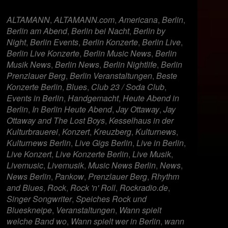
er
iCalendar
Offi
ALTAMANN
,
ALTAMANN.com
,
Americana
,
Berlin
,
Berlin am Abend
,
Berlin bei Nacht
,
Berlin by
Night
,
Berlin Events
,
Berlin Konzerte
,
Berlin Live
,
Berlin Live Konzerte
,
Berlin Music News
,
Berlin
Musik News
,
Berlin News
,
Berlin Nightlife
,
Berlin
Prenzlauer Berg
,
Berlin Veranstaltungen
,
Beste
Konzerte Berlin
,
Blues
,
Club 23 / Soda Club
,
Events in Berlin
,
Handgemacht
,
Heute Abend in
Berlin
,
In Berlin Heute Abend
,
Jay Ottaway
,
Jay
Ottaway and The Lost Boys
,
Kesselhaus in der
Kulturbrauerei
,
Konzert
,
Kreuzberg
,
Kulturnews
,
Kulturnews Berlin
,
Live Gigs Berlin
,
Live in Berlin
,
Live Konzert
,
Live Konzerte Berlin
,
Live Musik
,
Livemusic
,
Livemusik
,
Music News Berlin
,
News
,
News Berlin
,
Pankow
,
Prenzlauer Berg
,
Rhythm
and Blues
,
Rock
,
Rock 'n' Roll
,
Rockradio.de
,
Singer Songwriter
,
Speiches Rock und
Blueskneipe
,
Veranstaltungen
,
Wann spielt
welche Band wo
,
Wann spielt wer in Berlin
,
wann