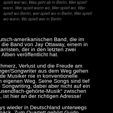
spielt wer wo
,
Was geht ab in Berlin
,
Wer spielt
wann
,
Wer spielt wann wo
,
Wer spielt wo
,
Wer
spielt wo Berlin
,
wer spielt wo in Berlin
,
Wer spielt
wo wann
,
Wo spielt wer in Berlin
eutsch-amerikanischen Band, die im
 die Band von Jay Ottaway, einem in
rristen, der in den letzten zwei
Alben veröffentlicht hat.
chmerz, Verlust und die Freude am
inger/Songwriter aus dem Weg gehen
nde Musiker nie in konventionelle
n eigenen Weg. Seine Songs sind tief
 Songwriting, dabei aber nicht auf ein
tausendfach-gehörte-Musik“ zwischen
, ist hier an der richtigen Adresse!
ys wieder in Deutschland unterwegs
päck. Zum Quartett gehört Guido