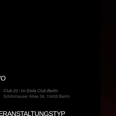
O
Club 23 / im Soda Club Berlin
Schönhauser Allee 36, 10435 Berlin
ERANSTALTUNGSTYP