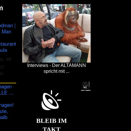
m
odman |
a Man
staurant
ula
ep. 26
Interviews - Der ALTAMANN
07
spricht mit ...
in
hagen
ULLE …
hagen!
ute,
halb
BLEIB IM
TAKT