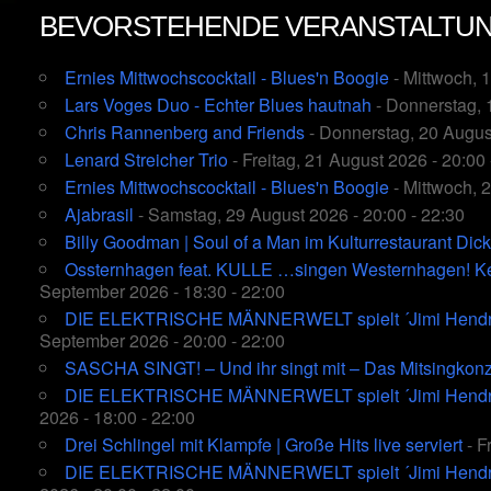
BEVORSTEHENDE VERANSTALTU
Ernies Mittwochscocktail - Blues'n Boogie
- Mittwoch, 
Lars Voges Duo - Echter Blues hautnah
- Donnerstag, 
Chris Rannenberg and Friends
- Donnerstag, 20 August
Lenard Streicher Trio
- Freitag, 21 August 2026 - 20:00 
Ernies Mittwochscocktail - Blues'n Boogie
- Mittwoch, 
Ajabrasil
- Samstag, 29 August 2026 - 20:00 - 22:30
Billy Goodman | Soul of a Man im Kulturrestaurant Dic
Ossternhagen feat. KULLE …singen Westernhagen! Kein
September 2026 - 18:30 - 22:00
DIE ELEKTRISCHE MÄNNERWELT spielt ´Jimi Hendrix´
September 2026 - 20:00 - 22:00
SASCHA SINGT! – Und ihr singt mit – Das Mitsingkonz
DIE ELEKTRISCHE MÄNNERWELT spielt ´Jimi Hendrix´
2026 - 18:00 - 22:00
Drei Schlingel mit Klampfe | Große Hits live serviert
- F
DIE ELEKTRISCHE MÄNNERWELT spielt ´Jimi Hendrix´