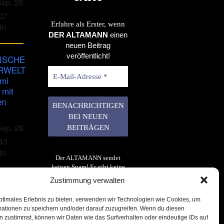
Sep. 26
07
Erfahre als Erster, wenn
in
DER ALTAMANN
einen
neuen Beitrag
veröffentlicht!
ISCHE
RWELT
imi
 mit
en
Sep. 26
43
in
Der ALTAMANN sendet
keinen Spam! Er gibt keine
Daten an dritte weiter. Erfahre
Zustimmung verwalten
mehr in unserer
Datenschutzerklärung
.
ptimales Erlebnis zu bieten, verwenden wir Technologien wie Cookies, um
mationen zu speichern und/oder darauf zuzugreifen. Wenn du diesen
 zustimmst, können wir Daten wie das Surfverhalten oder eindeutige IDs auf