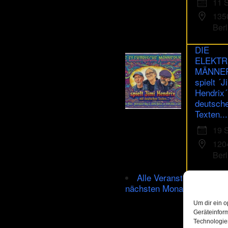
11 
135
Berl
DIE
ELEKTR
MÄNNE
spielt ´J
Hendrix´
deutsch
Texten...
19 
120
Berl
Alle Veranstaltungen im
nächsten Monat
Um dir ein o
Geräteinfor
Technologien