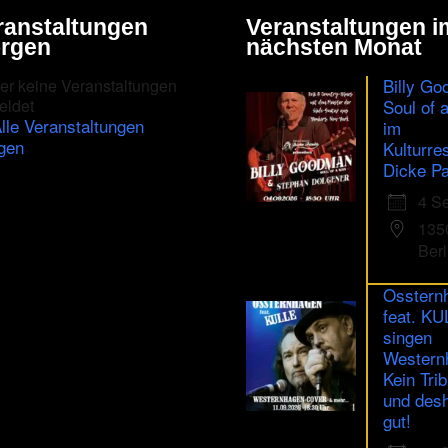
ranstaltungen
Veranstaltungen i
rgen
nächsten Monat
Billy Go
er keine Veranstaltungen
eldet
Soul of 
lle Veranstaltungen
im
gen
Kulturre
Dicke Pa
4 S
135
Berl
Osstern
feat. K
singen
Western
Kein Trib
und des
gut!