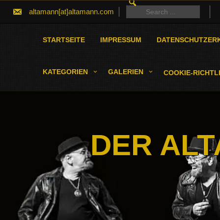
SEARCH
Skip
FOR:
Search
altamann[at]altamann.com
to
for:
content
STARTSEITE
IMPRESSUM
DATENSCHUTZER
KATEGORIEN
GALERIEN
COOKIE-RICHTLI
DER ALT