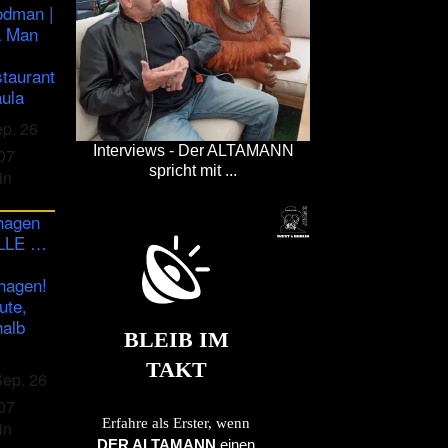
odman |
a Man
staurant
ula
ep. 26
Interviews - Der ALTAMANN
07
spricht mit ...
in
hagen
ULLE …
hagen!
ute,
halb
BLEIB IM
TAKT
Sep. 26
07
Erfahre als Erster, wenn
in
DER ALTAMANN
einen