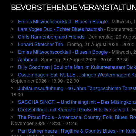
BEVORSTEHENDE VERANSTALTU
Ernies Mittwochscocktail - Blues'n Boogie
- Mittwoch, 
Lars Voges Duo - Echter Blues hautnah
- Donnerstag, 
Chris Rannenberg and Friends
- Donnerstag, 20 August
Lenard Streicher Trio
- Freitag, 21 August 2026 - 20:00 
Ernies Mittwochscocktail - Blues'n Boogie
- Mittwoch, 
Ajabrasil
- Samstag, 29 August 2026 - 20:00 - 22:30
Billy Goodman | Soul of a Man im Kulturrestaurant Dic
Ossternhagen feat. KULLE …singen Westernhagen! Kein
September 2026 - 18:30 - 22:00
Jubiläumsaufführung - 40 Jahre Tanzgeschichte Tanzst
18:00
SASCHA SINGT! – Und ihr singt mit – Das Mitsingkonz
Drei Schlingel mit Klampfe | Große Hits live serviert
- F
The Proud Fools - Americana, Country, Folk, Blues, Ro
November 2026 - 18:30 - 21:45
Pan Salmenhaara | Ragtime & Country Blues - im Kultu