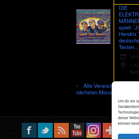
DIE
ELEKTR
MÄNNE
spielt ´J
Hendrix´
deutsch
Texten...
19 
120
Berl
Alle Veranstaltungen im
nächsten Monat
Um dir ein o
Geräteinfor
Technologien
dieser Websi
können best