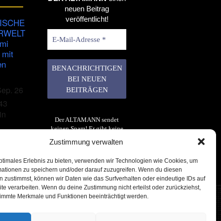
neuen Beitrag
veröffentlicht!
ISCHE
RWELT
imi
 mit
en
Sep. 26
43
in
Der ALTAMANN sendet
keinen Spam! Er gibt keine
Daten an dritte weiter. Erfahre
Zustimmung verwalten
mehr in unserer
Datenschutzerklärung
.
ptimales Erlebnis zu bieten, verwenden wir Technologien wie Cookies, um
mationen zu speichern und/oder darauf zuzugreifen. Wenn du diesen
 zustimmst, können wir Daten wie das Surfverhalten oder eindeutige IDs auf
te verarbeiten. Wenn du deine Zustimmung nicht erteilst oder zurückziehst,
immte Merkmale und Funktionen beeinträchtigt werden.