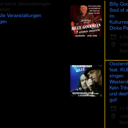
Billy Go
er keine Veranstaltungen
eldet
Soul of 
lle Veranstaltungen
im
gen
Kulturre
Dicke Pa
4 S
135
Berl
Osstern
feat. K
singen
Western
Kein Trib
und des
gut!
11 
135
Berl