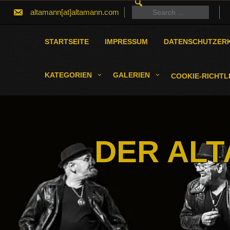
SEARCH
Skip
FOR:
Search
altamann[at]altamann.com
to
for:
content
STARTSEITE
IMPRESSUM
DATENSCHUTZER
KATEGORIEN
GALERIEN
COOKIE-RICHTLI
DER ALT