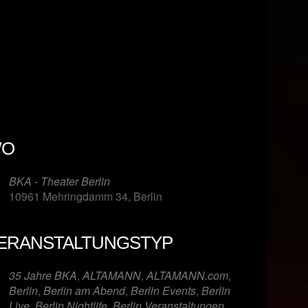
O
BKA - Theater Berlin
10961 Mehringdamm 34, Berlin
ERANSTALTUNGSTYP
er
iCalendar
Offi
35 Jahre BKA
,
ALTAMANN
,
ALTAMANN.com
,
Berlin
,
Berlin am Abend
,
Berlin Events
,
Berlin
Live
,
Berlin Nightlife
,
Berlin Veranstaltungen
,