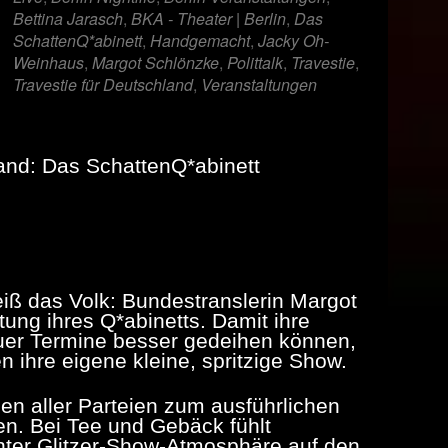
Bettina Jarasch
,
BKA - Theater | Berlin
,
Das
SchattenQ*abinett
,
Handgemacht
,
Jacky Oh-
Weinhaus
,
Margot Schlönzke
,
Polittalk
,
Travestie
,
Travestie für Deutschland
,
Veranstaltungen
and: Das SchattenQ*abinett
iß das Volk: Bundestranslerin Margot
ung ihres Q*abinetts. Damit ihre
uer Termine besser gedeihen können,
ihre eigene kleine, spritzige Show.
en aller Parteien zum ausführlichen
en. Bei Tee und Gebäck fühlt
ter Glitzer-Show-Atmosphäre auf den