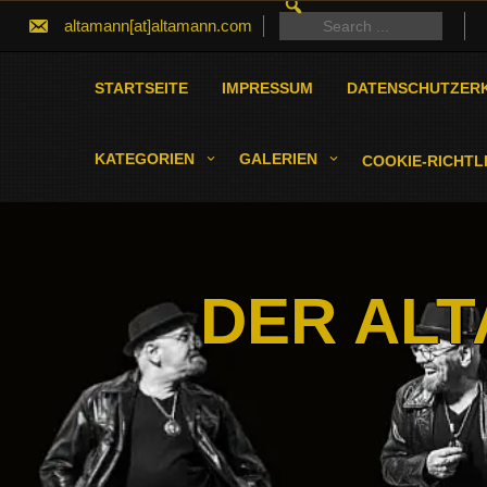
SEARCH
Skip
FOR:
Search
altamann[at]altamann.com
to
for:
content
STARTSEITE
IMPRESSUM
DATENSCHUTZER
KATEGORIEN
GALERIEN
COOKIE-RICHTLI
DER ALT