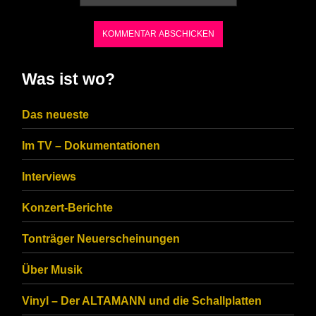
the
characters
shown
in
Was ist wo?
the
CAPTCHA
Das neueste
to
Im TV – Dokumentationen
ensure
that
Interviews
you
Konzert-Berichte
are
Tonträger Neuerscheinungen
human.
Über Musik
Vinyl – Der ALTAMANN und die Schallplatten