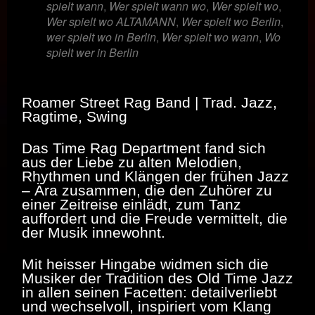
spielt wann
,
Wer spielt wann wo
,
Wer spielt wo
,
Wer spielt wo ALTAMANN
,
Wer spielt wo Berlin
,
wer spielt wo in Berlin
,
Wer spielt wo wann
,
Wo
spielt wer in Berlin
Roamer Street Rag Band | Trad. Jazz,
Ragtime, Swing
Das Time Rag Department fand sich
aus der Liebe zu alten Melodien,
Rhythmen und Klängen der frühen Jazz
– Ära zusammen, die den Zuhörer zu
einer Zeitreise einlädt, zum Tanz
auffordert und die Freude vermittelt, die
der Musik innewohnt.
Mit heisser Hingabe widmen sich die
Musiker der Tradition des Old Time Jazz
in allen seinen Facetten: detailverliebt
und wechselvoll, inspiriert vom Klang