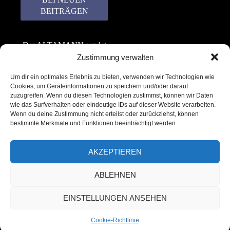
Der ALTAMANN sendet
keinen Spam! Er gibt
Zustimmung verwalten
keine Daten an dritte
Um dir ein optimales Erlebnis zu bieten, verwenden wir Technologien wie
weiter. Erfahre mehr in
Cookies, um Geräteinformationen zu speichern und/oder darauf
unserer
zuzugreifen. Wenn du diesen Technologien zustimmst, können wir Daten
Datenschutzerklärung
.
wie das Surfverhalten oder eindeutige IDs auf dieser Website verarbeiten.
Wenn du deine Zustimmung nicht erteilst oder zurückziehst, können
bestimmte Merkmale und Funktionen beeinträchtigt werden.
AKZEPTIEREN
ABLEHNEN
Copyright © 2022 – 2025 | ALTAMANN.com
EINSTELLUNGEN ANSEHEN
– All Rights Reserved
Cookie-Richtlinie