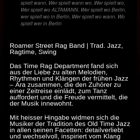
spielt wann
,
Wer spielt wann wo
,
Wer spielt wo
,
Wer spielt wo ALTAMANN
,
Wer spielt wo Berlin
,
wer spielt wo in Berlin
,
Wer spielt wo wann
,
Wo
spielt wer in Berlin
Roamer Street Rag Band | Trad. Jazz,
Ragtime, Swing
Das Time Rag Department fand sich
aus der Liebe zu alten Melodien,
Rhythmen und Klängen der frühen Jazz
– Ära zusammen, die den Zuhörer zu
einer Zeitreise einlädt, zum Tanz
auffordert und die Freude vermittelt, die
der Musik innewohnt.
Mit heisser Hingabe widmen sich die
Musiker der Tradition des Old Time Jazz
in allen seinen Facetten: detailverliebt
und wechselvoll, inspiriert vom Klang