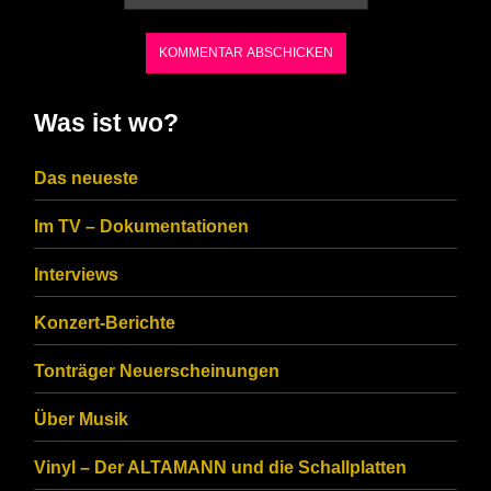
the
characters
shown
in
Was ist wo?
the
CAPTCHA
Das neueste
to
Im TV – Dokumentationen
ensure
that
Interviews
you
Konzert-Berichte
are
Tonträger Neuerscheinungen
human.
Über Musik
Vinyl – Der ALTAMANN und die Schallplatten