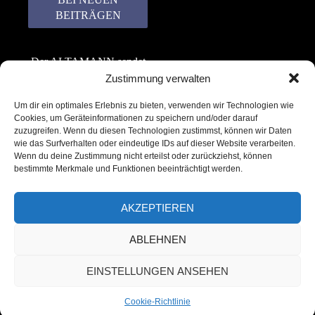
Der ALTAMANN sendet
keinen Spam! Er gibt
Zustimmung verwalten
keine Daten an dritte
Um dir ein optimales Erlebnis zu bieten, verwenden wir Technologien wie
weiter. Erfahre mehr in
Cookies, um Geräteinformationen zu speichern und/oder darauf
unserer
zuzugreifen. Wenn du diesen Technologien zustimmst, können wir Daten
Datenschutzerklärung
.
wie das Surfverhalten oder eindeutige IDs auf dieser Website verarbeiten.
Wenn du deine Zustimmung nicht erteilst oder zurückziehst, können
bestimmte Merkmale und Funktionen beeinträchtigt werden.
AKZEPTIEREN
ABLEHNEN
Copyright © 2022 – 2025 | ALTAMANN.com
EINSTELLUNGEN ANSEHEN
– All Rights Reserved
Cookie-Richtlinie