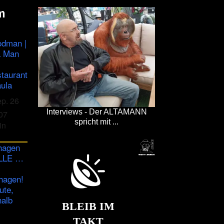
m
odman |
a Man
staurant
ula
ep. 26
Interviews - Der ALTAMANN
07
spricht mit ...
in
hagen
ULLE …
hagen!
ute,
halb
BLEIB IM
TAKT