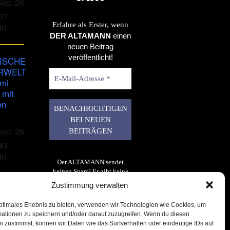
Sep. 26
07
Erfahre als Erster, wenn
in
DER ALTAMANN
einen
neuen Beitrag
veröffentlicht!
ISCHE
RWELT
imi
 mit
en
Sep. 26
43
in
Der ALTAMANN sendet
keinen Spam! Er gibt keine
Daten an dritte weiter. Erfahre
Zustimmung verwalten
mehr in unserer
Datenschutzerklärung
.
ptimales Erlebnis zu bieten, verwenden wir Technologien wie Cookies, um
mationen zu speichern und/oder darauf zuzugreifen. Wenn du diesen
 zustimmst, können wir Daten wie das Surfverhalten oder eindeutige IDs auf