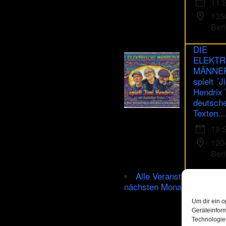
11 
135
Berl
DIE
ELEKTR
MÄNNE
spielt ´J
Hendrix´
deutsch
Texten...
19 
120
Berl
Alle Veranstaltungen im
nächsten Monat
Um dir ein o
Geräteinfor
Technologien