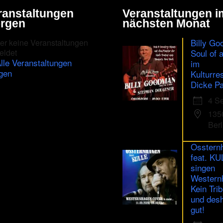
ranstaltungen
Veranstaltungen i
rgen
nächsten Monat
Billy Go
er keine Veranstaltungen
eldet
Soul of 
lle Veranstaltungen
im
gen
Kulturre
Dicke Pa
4 S
135
Berl
Osstern
feat. K
singen
Western
Kein Trib
und des
gut!