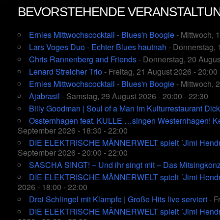
BEVORSTEHENDE VERANSTALTU
Ernies Mittwochscocktail - Blues'n Boogie
- Mittwoch, 
Lars Voges Duo - Echter Blues hautnah
- Donnerstag, 
Chris Rannenberg and Friends
- Donnerstag, 20 August
Lenard Streicher Trio
- Freitag, 21 August 2026 - 20:00 
Ernies Mittwochscocktail - Blues'n Boogie
- Mittwoch, 
Ajabrasil
- Samstag, 29 August 2026 - 20:00 - 22:30
Billy Goodman | Soul of a Man im Kulturrestaurant Dic
Ossternhagen feat. KULLE …singen Westernhagen! Kein
September 2026 - 18:30 - 22:00
DIE ELEKTRISCHE MÄNNERWELT spielt ´Jimi Hendrix´
September 2026 - 20:00 - 22:00
SASCHA SINGT! – Und ihr singt mit – Das Mitsingkonz
DIE ELEKTRISCHE MÄNNERWELT spielt ´Jimi Hendrix´
2026 - 18:00 - 22:00
Drei Schlingel mit Klampfe | Große Hits live serviert
- F
DIE ELEKTRISCHE MÄNNERWELT spielt ´Jimi Hendrix´