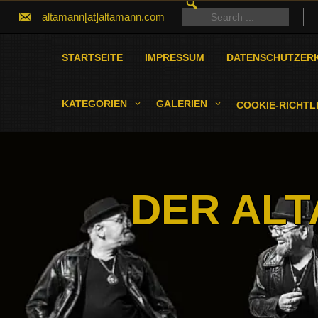
SEARCH
Skip
FOR:
Search
altamann[at]altamann.com
to
for:
content
STARTSEITE
IMPRESSUM
DATENSCHUTZER
KATEGORIEN
GALERIEN
COOKIE-RICHTLI
DER ALT