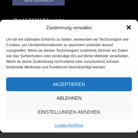
Der ALTAMANN sendet
keinen Spam! Er gibt
Zustimmung verwalten
keine Daten an dritte
Um dir ein optimales Erlebnis zu bieten, verwenden wir Technologien wie
weiter. Erfahre mehr in
Cookies, um Geräteinformationen zu speichern und/oder darauf
unserer
zuzugreifen. Wenn du diesen Technologien zustimmst, können wir Daten
Datenschutzerklärung
.
wie das Surfverhalten oder eindeutige IDs auf dieser Website verarbeiten.
Wenn du deine Zustimmung nicht erteilst oder zurückziehst, können
bestimmte Merkmale und Funktionen beeinträchtigt werden.
AKZEPTIEREN
ABLEHNEN
Copyright © 2022 – 2025 | ALTAMANN.com
EINSTELLUNGEN ANSEHEN
– All Rights Reserved
Cookie-Richtlinie