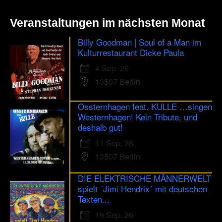
Veranstaltungen im nächsten Monat
Billy Goodman | Soul of a Man im
Kulturrestaurant Dicke Paula
4 Sep. 26
13507 Berlin
Ossternhagen feat. KULLE …singen
Westernhagen! Kein Tribute, und
deshalb gut!
11 Sep. 26
13507 Berlin
DIE ELEKTRISCHE MÄNNERWELT
spielt ´Jimi Hendrix´ mit deutschen
Texten...
19 Sep. 26