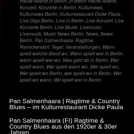
Heute Abend in Berlin
,
In Berlin Heute Abend
,
Konzert
,
Konzerte in Berlin
,
Kulturnews
,
Kulturnews Berlin
,
Kulturrestaurant Dicke Paula
,
Live Gigs Berlin
,
Live in Berlin
,
Live Konzert
,
Live
Konzerte Berlin
,
Live Musik
,
Livemusic
,
Livemusik
,
Music News Berlin
,
News
,
News
Berlin
,
Pan Salmenhaara
,
Ragtime
,
Reinickendorf
,
Tegel
,
Veranstaltungen
,
Wann
spielt welche Band wo
,
Wann spielt wer in Berlin
,
wann spielt wer wo
,
Was geht ab in Berlin
,
Wer
spielt wann
,
Wer spielt wann wo
,
Wer spielt wo
,
Wer spielt wo Berlin
,
wer spielt wo in Berlin
,
Wer
spielt wo wann
,
Wo spielt wer in Berlin
Pan Salmenhaara | Ragtime & Country
Blues – im Kulturrestaurant Dicke Paula
Pan Salmenhaara (FI) Ragtime &
Country Blues aus den 1920er & 30er
Jahren.