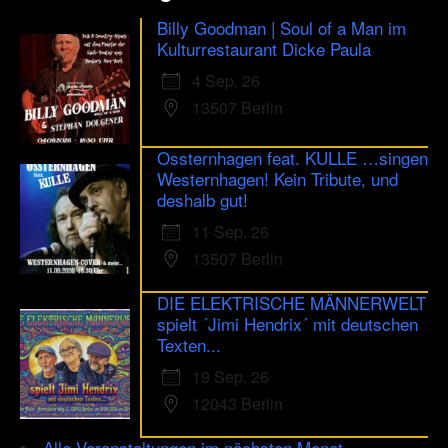
Billy Goodman | Soul of a Man im
Kulturrestaurant Dicke Paula
4 Sep. 26
13507 Berlin
Ossternhagen feat. KULLE …singen
Westernhagen! Kein Tribute, und
deshalb gut!
11 Sep. 26
13507 Berlin
DIE ELEKTRISCHE MÄNNERWELT
spielt ´Jimi Hendrix´ mit deutschen
Texten...
19 Sep. 26
12043 Berlin
Alle Veranstaltungen im nächsten Monat