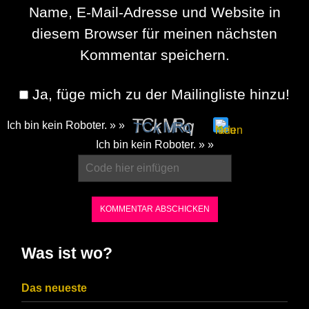
Name, E-Mail-Adresse und Website in
diesem Browser für meinen nächsten
Kommentar speichern.
Ja, füge mich zu der Mailingliste hinzu!
Ich bin kein Roboter. » »
Please
Ich bin kein Roboter. » »
enter
the
characters
shown
in
Was ist wo?
the
CAPTCHA
Das neueste
to