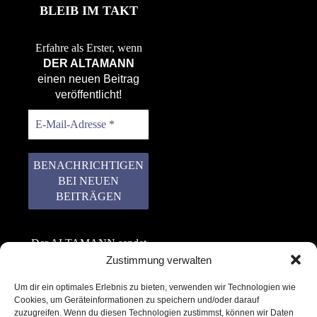
BLEIB IM TAKT
Erfahre als Erster, wenn
DER ALTAMANN
einen neuen Beitrag
veröffentlicht!
Der ALTAMANN sendet
keinen Spam! Er gibt
Zustimmung verwalten
keine Daten an dritte
Um dir ein optimales Erlebnis zu bieten, verwenden wir Technologien wie
weiter. Erfahre mehr in
Cookies, um Geräteinformationen zu speichern und/oder darauf
unserer
zuzugreifen. Wenn du diesen Technologien zustimmst, können wir Daten