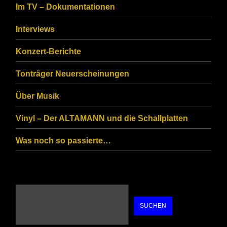
Im TV – Dokumentationen
ensure
that
Interviews
you
Konzert-Berichte
are
Tonträger Neuerscheinungen
human.
Über Musik
Vinyl – Der ALTAMANN und die Schallplatten
Was noch so passierte…
SUCHEN