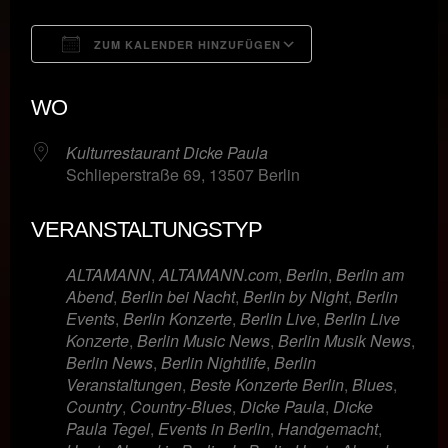
ZUM KALENDER HINZUFÜGEN
ICS herunterladen
Google Kalende
WO
Kulturrestaurant Dicke Paula
Schlieperstraße 69, 13507 Berlin
VERANSTALTUNGSTYP
ALTAMANN
,
ALTAMANN.com
,
Berlin
,
Berlin am
Abend
,
Berlin bei Nacht
,
Berlin by Night
,
Berlin
Events
,
Berlin Konzerte
,
Berlin Live
,
Berlin Live
Konzerte
,
Berlin Music News
,
Berlin Musik News
,
Berlin News
,
Berlin Nightlife
,
Berlin
Veranstaltungen
,
Beste Konzerte Berlin
,
Blues
,
Country
,
Country-Blues
,
Dicke Paula
,
Dicke
Paula Tegel
,
Events in Berlin
,
Handgemacht
,