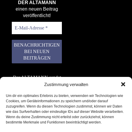
DER ALTAMANN
einen neuen Beitrag
veröffentlicht!
Der ALTAMANN sendet
keinen Spam! Er gibt
Zustimmung verwalten
keine Daten an dritte
Um dir ein optimales Erlebnis zu bieten, verwenden wir Technologien wie
weiter. Erfahre mehr in
Cookies, um Geräteinformationen zu speichern und/oder darauf
unserer
zuzugreifen. Wenn du diesen Technologien zustimmst, können wir Daten
Datenschutzerklärung
.
wie das Surfverhalten oder eindeutige IDs auf dieser Website verarbeiten.
Wenn du deine Zustimmung nicht erteilst oder zurückziehst, können
bestimmte Merkmale und Funktionen beeinträchtigt werden.