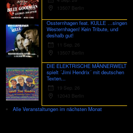
13507 Berlin
Ossternhagen feat. KULLE …singen
Westernhagen! Kein Tribute, und
deshalb gut!
11 Sep. 26
13507 Berlin
DIE ELEKTRISCHE MÄNNERWELT
spielt ´Jimi Hendrix´ mit deutschen
Texten...
19 Sep. 26
12043 Berlin
Alle Veranstaltungen im nächsten Monat