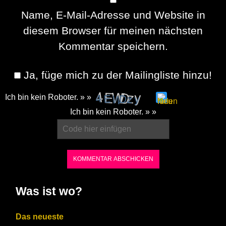
Name, E-Mail-Adresse und Website in
diesem Browser für meinen nächsten
Kommentar speichern.
Ja, füge mich zu der Mailingliste hinzu!
Ich bin kein Roboter. » »
Please
Ich bin kein Roboter. » »
enter
the
characters
shown
in
Was ist wo?
the
CAPTCHA
Das neueste