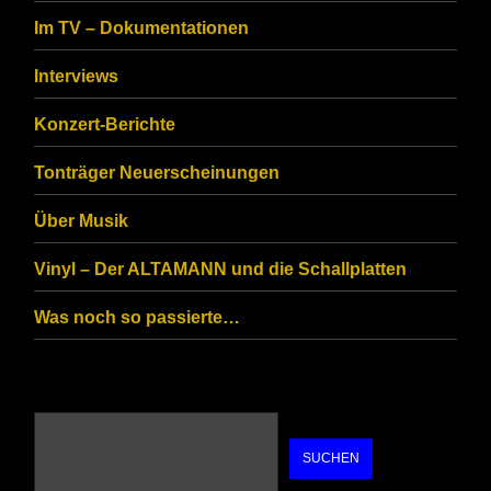
to
Im TV – Dokumentationen
ensure
that
Interviews
you
Konzert-Berichte
are
Tonträger Neuerscheinungen
human.
Über Musik
Vinyl – Der ALTAMANN und die Schallplatten
Was noch so passierte…
SUCHEN