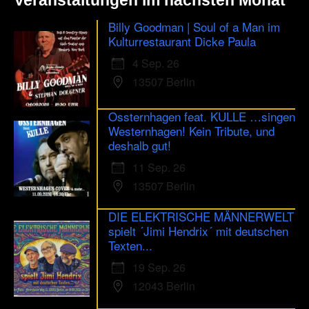
Veranstaltungen im nächsten Monat
Billy Goodman | Soul of a Man im
Kulturrestaurant Dicke Paula
4 Sep. 26
13507 Berlin
Ossternhagen feat. KULLE …singen
Westernhagen! Kein Tribute, und
deshalb gut!
11 Sep. 26
13507 Berlin
DIE ELEKTRISCHE MÄNNERWELT
spielt ´Jimi Hendrix´ mit deutschen
Texten...
19 Sep. 26
12043 Berlin