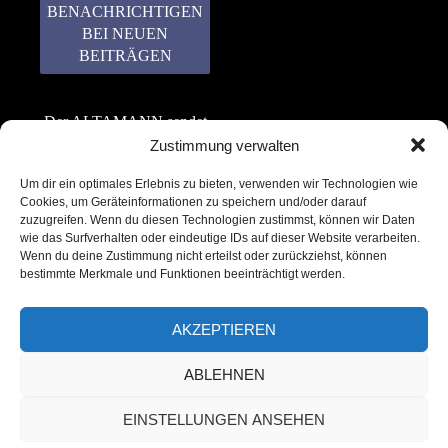
Der ALTAMANN sendet
keinen Spam! Er gibt
Zustimmung verwalten
keine Daten an dritte
Um dir ein optimales Erlebnis zu bieten, verwenden wir Technologien wie
weiter. Erfahre mehr in
Cookies, um Geräteinformationen zu speichern und/oder darauf
unserer
zuzugreifen. Wenn du diesen Technologien zustimmst, können wir Daten
Datenschutzerklärung
.
wie das Surfverhalten oder eindeutige IDs auf dieser Website verarbeiten.
Wenn du deine Zustimmung nicht erteilst oder zurückziehst, können
bestimmte Merkmale und Funktionen beeinträchtigt werden.
AKZEPTIEREN
ABLEHNEN
Copyright © 2022 – 2025 | ALTAMANN.com
EINSTELLUNGEN ANSEHEN
– All Rights Reserved