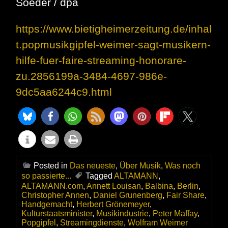
Soeder / dpa
https://www.bietigheimerzeitung.de/inhal
t.popmusikgipfel-weimer-sagt-musikern-
hilfe-fuer-faire-streaming-honorare-
zu.2856199a-3484-4697-986e-
9dc5aa6244c9.html
Posted in
Das neueste
,
Über Musik
,
Was noch
so passierte...
Tagged
ALTAMANN
,
ALTAMANN.com
,
Annett Louisan
,
Balbina
,
Berlin
,
Christopher Annen
,
Daniel Grunenberg
,
Fair Share
,
Handgemacht
,
Herbert Grönemeyer
,
Kulturstaatsminister
,
Musikindustrie
,
Peter Maffay
,
Popgipfel
,
Streamingdienste
,
Wolfram Weimer