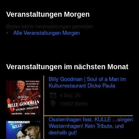
you
Veranstaltungen Morgen
are
Bisher keine Veranstaltungen gemeldet
human.
Alle Veranstaltungen Morgen
Veranstaltungen im nächsten Monat
Billy Goodman | Soul of a Man im
Kulturrestaurant Dicke Paula
4 Sep. 26
13507 Berlin
Ossternhagen feat. KULLE …singen
Westernhagen! Kein Tribute, und
deshalb gut!