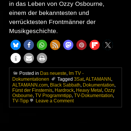
in das Leben von Ozzy Osbourne,
einem der bekanntesten und
verrücktesten Frontmänner der
Musikgeschichte.
Posted in
Das neueste
,
Im TV -
Dokumentationen
Tagged
3Sat
,
ALTAMANN
,
ALTAMANN.com
,
Black Sabbath
,
Dokumentation
,
Fürst der Finsternis
,
Hardrock
,
Heavy Metal
,
Ozzy
Osbourne
,
TV Programmtipp
,
TV-Dokumentation
,
on
TV-Tipp
Leave a Comment
Zum
Tode
von
Ozzy
Osbourne