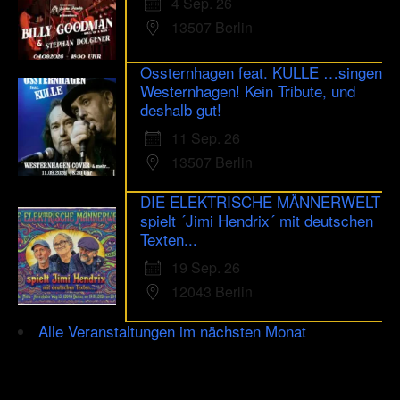
4 Sep. 26
13507 Berlin
Ossternhagen feat. KULLE …singen
Westernhagen! Kein Tribute, und
deshalb gut!
11 Sep. 26
13507 Berlin
DIE ELEKTRISCHE MÄNNERWELT
spielt ´Jimi Hendrix´ mit deutschen
Texten...
19 Sep. 26
12043 Berlin
Alle Veranstaltungen im nächsten Monat