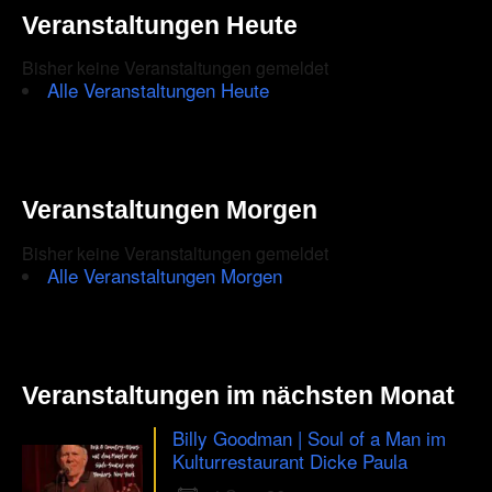
–
Veranstaltungen Heute
Bei
3sat
–
Bisher keine Veranstaltungen gemeldet
Heute
Alle Veranstaltungen Heute
um
21:47
Uhr
–
85
Minuten
Veranstaltungen Morgen
Dokumentation
Bisher keine Veranstaltungen gemeldet
Alle Veranstaltungen Morgen
Veranstaltungen im nächsten Monat
Billy Goodman | Soul of a Man im
Kulturrestaurant Dicke Paula