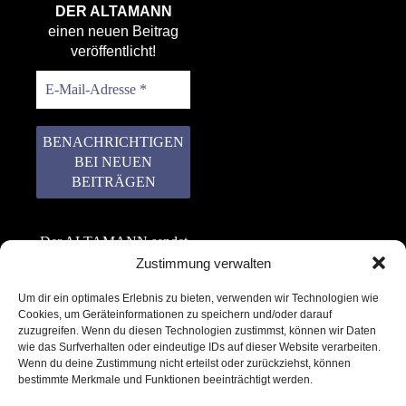
DER ALTAMANN
einen neuen Beitrag
veröffentlicht!
Der ALTAMANN sendet
keinen Spam! Er gibt
Zustimmung verwalten
keine Daten an dritte
Um dir ein optimales Erlebnis zu bieten, verwenden wir Technologien wie
weiter. Erfahre mehr in
Cookies, um Geräteinformationen zu speichern und/oder darauf
unserer
zuzugreifen. Wenn du diesen Technologien zustimmst, können wir Daten
Datenschutzerklärung
.
wie das Surfverhalten oder eindeutige IDs auf dieser Website verarbeiten.
Wenn du deine Zustimmung nicht erteilst oder zurückziehst, können
bestimmte Merkmale und Funktionen beeinträchtigt werden.