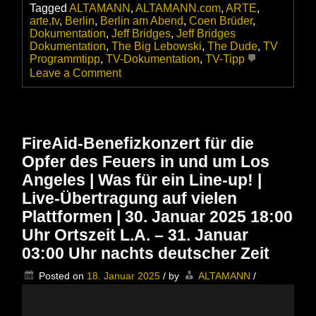
Tagged
ALTAMANN
,
ALTAMANN.com
,
ARTE
,
arte.tv
,
Berlin
,
Berlin am Abend
,
Coen Brüder
,
Dokumentation
,
Jeff Bridges
,
Jeff Bridges
Dokumentation
,
The Big Lebowski
,
The Dude
,
TV
Programmtipp
,
TV-Dokumentation
,
TV-Tipp
on
Leave a Comment
Jeff
Bridges
und
„The
Dude“
FireAid-Benefizkonzert für die
–
Opfer des Feuers in und um Los
Coole
Aura,
Angeles | Was für ein Line-up! |
später
Live-Übertragung auf vielen
Ruhm
+++
Plattformen | 30. Januar 2025 18:00
Fernsehtipp
Uhr Ortszeit L.A. – 31. Januar
für
03:00 Uhr nachts deutscher Zeit
Sonntag,
20.07.2025
bei
Posted on
18. Januar 2025
/
by
ALTAMANN
/
Arte
+++