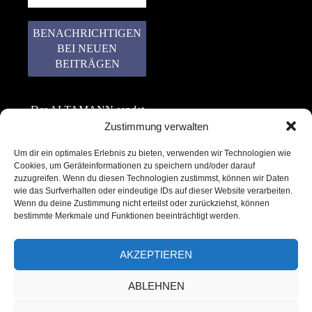
Der ALTAMANN sendet
keinen Spam! Er gibt
Zustimmung verwalten
keine Daten an dritte
Um dir ein optimales Erlebnis zu bieten, verwenden wir Technologien wie
weiter. Erfahre mehr in
Cookies, um Geräteinformationen zu speichern und/oder darauf
unserer
zuzugreifen. Wenn du diesen Technologien zustimmst, können wir Daten
Datenschutzerklärung
.
wie das Surfverhalten oder eindeutige IDs auf dieser Website verarbeiten.
Wenn du deine Zustimmung nicht erteilst oder zurückziehst, können
bestimmte Merkmale und Funktionen beeinträchtigt werden.
AKZEPTIEREN
ABLEHNEN
Copyright © 2022 – 2025 | ALTAMANN.com