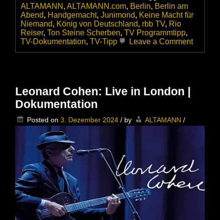
ALTAMANN
,
ALTAMANN.com
,
Berlin
,
Berlin am
Abend
,
Handgemacht
,
Junimond
,
Keine Macht für
Niemand
,
König von Deutschland
,
rbb TV
,
Rio
Reiser
,
Ton Steine Scherben
,
TV Programmtipp
,
on
TV-Dokumentation
,
TV-Tipp
Leave a Comment
Rio
in
Berlin
–
Ein
Leonard Cohen: Live in London |
Film
Dokumentation
zu
seinem
Posted on
3. Dezember 2024
/
by
ALTAMANN
/
morgig
75.
Geburts
|
TV
Progra
Heute
21:00
Uhr
im
rbb
TV