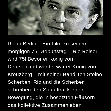
ein
Line-
up!
|
Live-
Übertragung
auf
vielen
Plattformen
|
Rio in Berlin – Ein Film zu seinem
30.
morgigen 75. Geburtstag – Rio Reiser
Januar
2025
wird 75! Bevor er König von
18:00
Uhr
Deutschland wurde, war er König von
Ortszeit
L.A.
Kreuzberg – mit seiner Band Ton Steine
–
Scherben. Rio und die Scherben
31.
Januar
schreiben den Soundtrack einer
03:00
Uhr
Bewegung, die in besetzten Häusern
nachts
deutscher
das kollektive Zusammenleben
Zeit