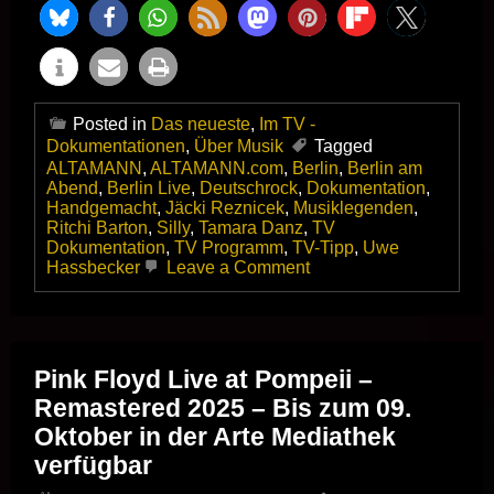
Posted in
Das neueste
,
Im TV -
Dokumentationen
,
Über Musik
Tagged
ALTAMANN
,
ALTAMANN.com
,
Berlin
,
Berlin am
Abend
,
Berlin Live
,
Deutschrock
,
Dokumentation
,
Handgemacht
,
Jäcki Reznicek
,
Musiklegenden
,
Ritchi Barton
,
Silly
,
Tamara Danz
,
TV
Dokumentation
,
TV Programm
,
TV-Tipp
,
Uwe
on
Hassbecker
Leave a Comment
+++
HEUTE
ABEND
IM
FERNSEHEN!
Pink Floyd Live at Pompeii –
+++
Remastered 2025 – Bis zum 09.
DOKUMENTATION!
+++
Oktober in der Arte Mediathek
FÜR
verfügbar
MUSIKFREUNDE!
+++