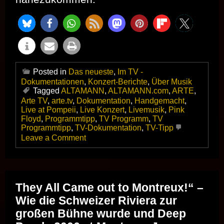
Posted in
Das neueste
,
Im TV -
Dokumentationen
,
Konzert-Berichte
,
Über Musik
Tagged
ALTAMANN
,
ALTAMANN.com
,
ARTE
,
Arte TV
,
arte.tv
,
Dokumentation
,
Handgemacht
,
Live at Pompeii
,
Live Konzert
,
Livemusik
,
Pink
Floyd
,
Programmtipp
,
TV Programm
,
TV
Programmtipp
,
TV-Dokumentation
,
TV-Tipp
on
Leave a Comment
Pink
Floyd
Live
at
Pompeii
They All Came out to Montreux!“ –
–
Wie die Schweizer Riviera zur
Remastered
2025
großen Bühne wurde und Deep
–