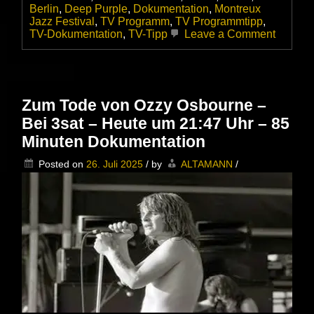
Berlin
,
Deep Purple
,
Dokumentation
,
Montreux
Jazz Festival
,
TV Programm
,
TV Programmtipp
,
on
TV-Dokumentation
,
TV-Tipp
Leave a Comment
They
All
Came
out
to
Zum Tode von Ozzy Osbourne –
Montreu
Bei 3sat – Heute um 21:47 Uhr – 85
–
Wie
Minuten Dokumentation
die
Schwei
Posted on
26. Juli 2025
/
by
ALTAMANN
/
Riviera
zur
großen
Bühne
wurde
und
Deep
Purple
2006
at
Montre
Jazz