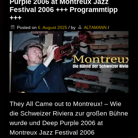
Purple 2006 at Montreux Jazz
Bis
zum
Festival 2006 +++ Programmtipp
09.
+++
Oktober
in
Posted on
6. August 2025
/
by
ALTAMANN
/
der
Arte
Mediathek
verfügbar
They All Came out to Montreux! – Wie
die Schweizer Riviera zur großen Bühne
wurde und Deep Purple 2006 at
Montreux Jazz Festival 2006