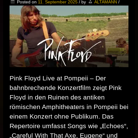
Posted on
11. September 2025
/
by
ALTAMANN
/
LEGENDEN
–
EIN
ABEND
FÜR
TAMARA
DANZ
Pink Floyd Live at Pompeii – Der
bahnbrechende Konzertfilm zeigt Pink
Floyd in den Ruinen des antiken
römischen Amphitheaters in Pompeii bei
einem Konzert ohne Publikum. Das
Repertoire umfasst Songs wie „Echoes“,
„Careful With That Axe, Eugene“ und