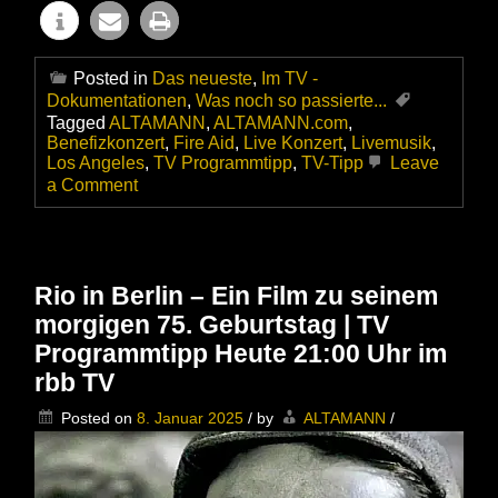
Posted in
Das neueste
,
Im TV -
Dokumentationen
,
Was noch so passierte...
Tagged
ALTAMANN
,
ALTAMANN.com
,
Benefizkonzert
,
Fire Aid
,
Live Konzert
,
Livemusik
,
Los Angeles
,
TV Programmtipp
,
TV-Tipp
Leave
on
a Comment
FireAid-
Benefizkonzert
für
die
Opfer
Rio in Berlin – Ein Film zu seinem
des
morgigen 75. Geburtstag | TV
Feuers
in
Programmtipp Heute 21:00 Uhr im
und
rbb TV
um
Los
Posted on
8. Januar 2025
/
by
ALTAMANN
/
Angeles
|
Was
für