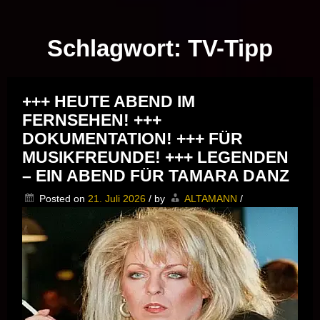
Musik vor Ort – "Support Your Local Hero!"
Schlagwort:
TV-Tipp
+++ HEUTE ABEND IM
FERNSEHEN! +++
DOKUMENTATION! +++ FÜR
MUSIKFREUNDE! +++ LEGENDEN
– EIN ABEND FÜR TAMARA DANZ
Posted on
21. Juli 2026
/
by
ALTAMANN
/