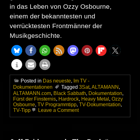
in das Leben von Ozzy Osbourne,
einem der bekanntesten und
verrücktesten Frontmänner der
Musikgeschichte.
Posted in
Das neueste
,
Im TV -
Dokumentationen
Tagged
3Sat
,
ALTAMANN
,
ALTAMANN.com
,
Black Sabbath
,
Dokumentation
,
Fürst der Finsternis
,
Hardrock
,
Heavy Metal
,
Ozzy
Osbourne
,
TV Programmtipp
,
TV-Dokumentation
,
on
TV-Tipp
Leave a Comment
Zum
Tode
von
Ozzy
Osbourne