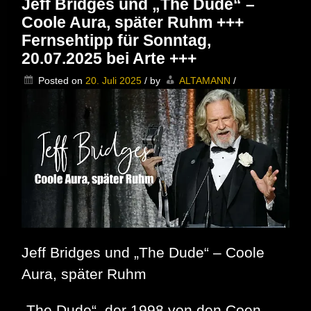
Jeff Bridges und „The Dude“ –
–
Coole Aura, später Ruhm +++
Bei
3sat
Fernsehtipp für Sonntag,
–
20.07.2025 bei Arte +++
Heute
um
Posted on
20. Juli 2025
/
by
ALTAMANN
/
21:47
Uhr
–
85
Minuten
Dokumentation
Jeff Bridges und „The Dude“ – Coole
Aura, später Ruhm
„The Dude“, der 1998 von den Coen-