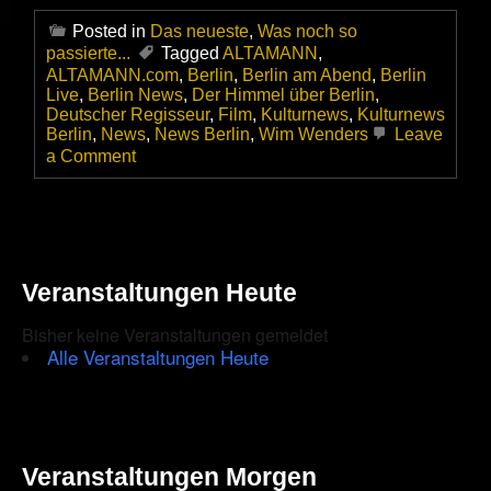
Posted in
Das neueste
,
Was noch so
passierte...
Tagged
ALTAMANN
,
ALTAMANN.com
,
Berlin
,
Berlin am Abend
,
Berlin
Live
,
Berlin News
,
Der Himmel über Berlin
,
Deutscher Regisseur
,
Film
,
Kulturnews
,
Kulturnews
Berlin
,
News
,
News Berlin
,
Wim Wenders
Leave
on
a Comment
Wim
Wenders
wird
80!
Veranstaltungen Heute
Bisher keine Veranstaltungen gemeldet
Alle Veranstaltungen Heute
Veranstaltungen Morgen