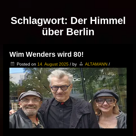
Musik vor Ort – "Support Your Local Hero!"
Schlagwort:
Der Himmel
über Berlin
Wim Wenders wird 80!
Posted on
14. August 2025
/
by
ALTAMANN
/