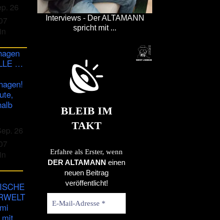
ep. 26
Interviews - Der ALTAMANN
07
spricht mit ...
in
hagen
ULLE …
hagen!
ute,
halb
BLEIB IM
TAKT
Sep. 26
07
Erfahre als Erster, wenn
in
DER ALTAMANN
einen
neuen Beitrag
veröffentlicht!
ISCHE
RWELT
imi
 mit