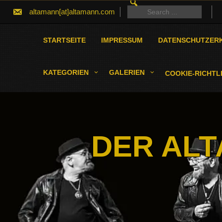
SEARCH
Skip
FOR:
Search
altamann[at]altamann.com
to
for:
content
STARTSEITE
IMPRESSUM
DATENSCHUTZER
KATEGORIEN
GALERIEN
COOKIE-RICHTLI
DER ALT