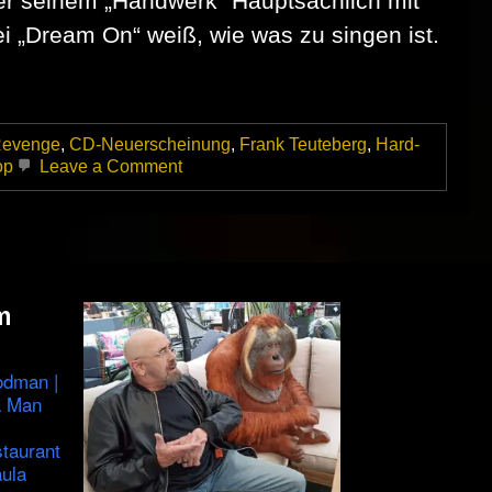
er seinem „Handwerk“ Hauptsächlich mit
 „Dream On“ weiß, wie was zu singen ist.
Revenge
,
CD-Neuerscheinung
,
Frank Teuteberg
,
Hard-
on
op
Leave a Comment
Big
Jacks
Revenge
–
Debut-
CD
First
m
Order
odman |
a Man
staurant
ula