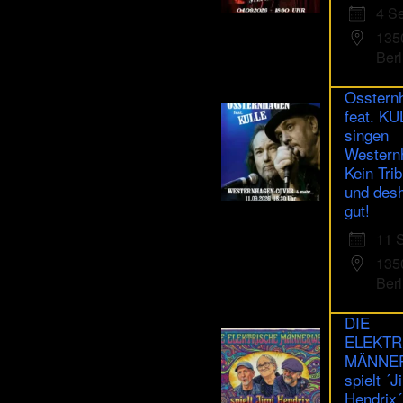
4 S
135
Berl
Osstern
feat. K
singen
Western
Kein Trib
und des
gut!
11 
135
Berl
DIE
ELEKTR
MÄNNE
spielt ´J
Hendrix´