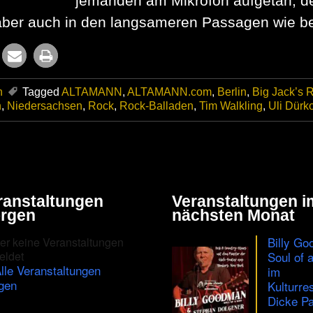
jemanden am Mikrofon aufgetan, d
aber auch in den langsameren Passagen wie bei
n
Tagged
ALTAMANN
,
ALTAMANN.com
,
Berlin
,
Big Jack’s 
n
,
Niedersachsen
,
Rock
,
Rock-Balladen
,
Tim Walkling
,
Uli Dürk
ranstaltungen
Veranstaltungen i
rgen
nächsten Monat
Billy Go
er keine Veranstaltungen
eldet
Soul of 
lle Veranstaltungen
im
gen
Kulturre
Dicke Pa