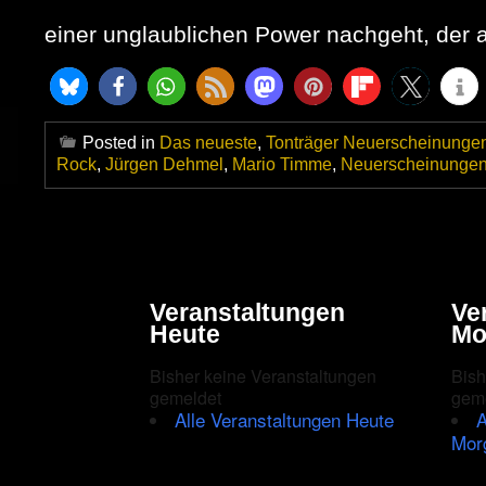
einer unglaublichen Power nachgeht, der 
Posted in
Das neueste
,
Tonträger Neuerscheinunge
Rock
,
Jürgen Dehmel
,
Mario Timme
,
Neuerscheinunge
Veranstaltungen
Ve
Heute
Mo
Bisher keine Veranstaltungen
Bish
gemeldet
gem
Alle Veranstaltungen Heute
A
Mor