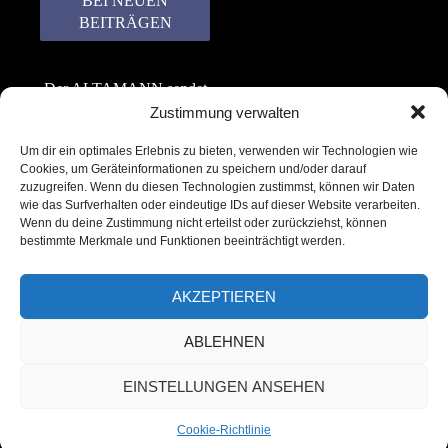
Der ALTAMANN sendet
keinen Spam! Er gibt
Zustimmung verwalten
keine Daten an dritte
Um dir ein optimales Erlebnis zu bieten, verwenden wir Technologien wie
weiter. Erfahre mehr in
Cookies, um Geräteinformationen zu speichern und/oder darauf
unserer
zuzugreifen. Wenn du diesen Technologien zustimmst, können wir Daten
Datenschutzerklärung
.
wie das Surfverhalten oder eindeutige IDs auf dieser Website verarbeiten.
Wenn du deine Zustimmung nicht erteilst oder zurückziehst, können
bestimmte Merkmale und Funktionen beeinträchtigt werden.
AKZEPTIEREN
ABLEHNEN
Copyright © 2022 – 2025 | ALTAMANN.com
EINSTELLUNGEN ANSEHEN
– All Rights Reserved
Cookie-Richtlinie