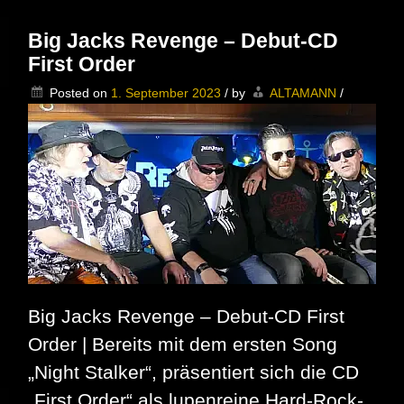
Burgdorf
–
Big Jacks Revenge – Debut-CD
Und
First Order
immer
wieder
Posted on
1. September 2023
/
by
ALTAMANN
/
gibt
es
Mensche
die
durch
Eigeninit
was
großes
auf
die
Beine
stellen,
so
wie
Big Jacks Revenge – Debut-CD First
im
niedersä
Order | Bereits mit dem ersten Song
Burgdorf.
„Night Stalker“, präsentiert sich die CD
„First Order“ als lupenreine Hard-Rock-