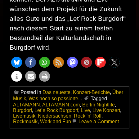
wünschen dem Projekt für die Zukunft
alles Gute und das „Let`Rock Burgdorf“
nach diesem Start zu einem festen
Bestandteil der Kulturlandschaft in
Burgdorf wird.
Posted in
Das neueste
,
Konzert-Berichte
,
Über
Musik
,
Was noch so passierte...
Tagged
ALTAMANN
,
ALTAMANN.com
,
Berlin Nightlife
,
Burgdorf
,
Let´s Rock Burgdorf
,
Live
,
Live Konzert
,
Livemusik
,
Niedersachsen
,
Rock 'n' Roll
,
on
Rockmusik
,
Work and Fun
Leave a Comment
Let
´s
Rock