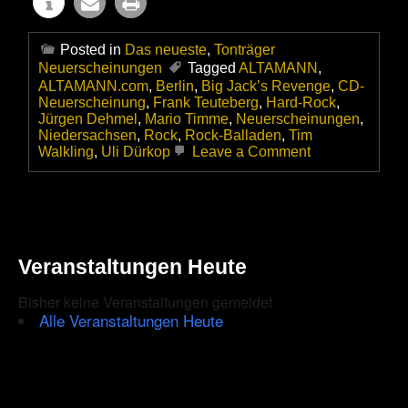
Posted in
Das neueste
,
Tonträger
Neuerscheinungen
Tagged
ALTAMANN
,
ALTAMANN.com
,
Berlin
,
Big Jack’s Revenge
,
CD-
Neuerscheinung
,
Frank Teuteberg
,
Hard-Rock
,
Jürgen Dehmel
,
Mario Timme
,
Neuerscheinungen
,
Niedersachsen
,
Rock
,
Rock-Balladen
,
Tim
on
Walkling
,
Uli Dürkop
Leave a Comment
Big
Jacks
Revenge
–
Debut-
CD
Veranstaltungen Heute
First
Order
Bisher keine Veranstaltungen gemeldet
Alle Veranstaltungen Heute