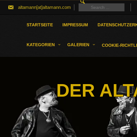
SEARCH
Skip
FOR:
Search
altamann[at]altamann.com
to
for:
content
STARTSEITE
IMPRESSUM
DATENSCHUTZER
KATEGORIEN
GALERIEN
COOKIE-RICHTLI
DER ALT