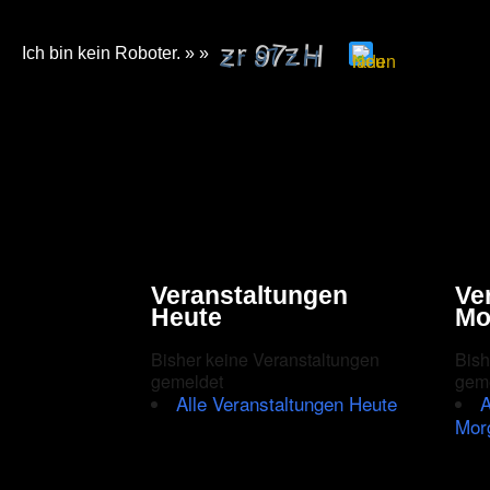
Ich bin kein Roboter. » »
Please
enter
the
characters
shown
in
the
Veranstaltungen
Ve
CAPTCHA
Heute
Mo
to
Bisher keine Veranstaltungen
Bish
ensure
gemeldet
gem
Alle Veranstaltungen Heute
A
that
Mor
you
are