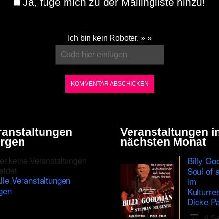
Ja, füge mich zu der Mailingliste hinzu!
Ich bin kein Roboter. » »
ranstaltungen
Veranstaltungen i
rgen
nächsten Monat
Billy Go
er keine Veranstaltungen
eldet
Soul of 
lle Veranstaltungen
im
gen
Kulturre
Dicke Pa
4 S