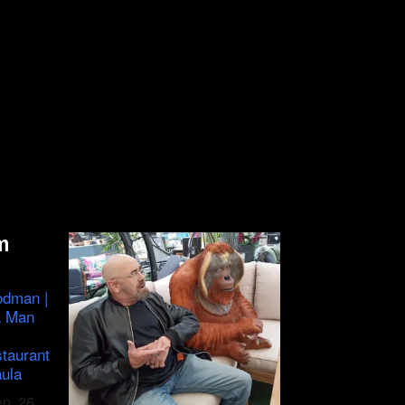
m
odman |
a Man
staurant
ula
ep. 26