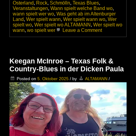
Osterland
,
Rock
,
Schmölln
,
Texas Blues
,
Veranstaltungen
,
Wann spielt welche Band wo
,
wann spielt wer wo
,
Was geht ab im Altenburger
Land
,
Wer spielt wann
,
Wer spielt wann wo
,
Wer
spielt wo
,
Wer spielt wo ALTAMANN
,
Wer spielt wo
on
wann
,
wo spielt wer
Leave a Comment
Ally
Venable
&
Band
im
Keegan McInroe – Texas Folk &
MusicClub
Country-Blues in der Dicken Paula
Schmölln
–
Posted on
5. Oktober 2025
/
by
ALTAMANN
/
Besser
du
hattest
ein
Ticket