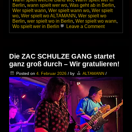
Berlin
,
wann spielt wer wo
,
Was geht ab in Berlin
,
Wer spielt wann
,
Wer spielt wann wo
,
Wer spielt
wo
,
Wer spielt wo ALTAMANN
,
Wer spielt wo
Berlin
,
wer spielt wo in Berlin
,
Wer spielt wo wann
,
on
Wo spielt wer in Berlin
Leave a Comment
Billy
Goodman
feat.
Stephan
Dolgener
Die ZAC SCHULZE GANG startet
live
ganz groß durch – Wir gratulieren!
im
SWART
Posted on
4. Februar 2026
/
by
ALTAMANN
/