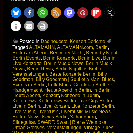
Posted in
Das neueste
,
Konzert-Berichte
Tagged
ALTAMANN
,
ALTAMANN.com
,
Berlin
,
Berlin am Abend
,
Berlin bei Nacht
,
Berlin by Night
,
Berlin Events
,
Berlin Konzerte
,
Berlin Live
,
Berlin
Live Konzerte
,
Berlin Music News
,
Berlin Musik
News
,
Berlin News
,
Berlin Nightlife
,
Berlin
Veranstaltungen
,
Beste Konzerte Berlin
,
Billy
Goodman
,
Billy Goodman | Soul of a Man
,
Blues
,
Events in Berlin
,
Folk-Blues
,
Goodman Brothers
,
Handgemacht
,
Heute Abend in Berlin
,
In Berlin
Heute Abend
,
Konzert
,
Konzerte in Berlin
,
Kulturnews
,
Kulturnews Berlin
,
Live Gigs Berlin
,
Live in Berlin
,
Live Konzert
,
Live Konzerte Berlin
,
Live Musik
,
Livemusic
,
Livemusik
,
Music News
Berlin
,
News
,
News Berlin
,
Schöneberg
,
Slideguitar
,
SWART
,
Swart | Bier & Weinlokal
,
Urban Grooves
,
Veranstaltungen
,
Vintage Blues
,
Wann spielt welche Band wo
,
Wann spielt wer in