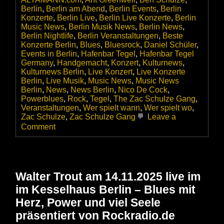
Berlin
,
Berlin am Abend
,
Berlin Events
,
Berlin
Konzerte
,
Berlin Live
,
Berlin Live Konzerte
,
Berlin
Music News
,
Berlin Musik News
,
Berlin News
,
Berlin Nightlife
,
Berlin Veranstaltungen
,
Beste
Konzerte Berlin
,
Blues
,
Bluesrock
,
Daniel Schüler
,
Events in Berlin
,
Hafenbar Tegel
,
Hafenbar Tegel
Germany
,
Handgemacht
,
Konzert
,
Kulturnews
,
Kulturnews Berlin
,
Live Konzert
,
Live Konzerte
Berlin
,
Live Musik
,
Music News
,
Music News
Berlin
,
News
,
News Berlin
,
Nico De Cock
,
Powerblues
,
Rock
,
Tegel
,
The Zac Schulze Gang
,
Veranstaltungen
,
Wer spielt wann
,
Wer spielt wo
,
Zac Schulze
,
Zac Schulze Gang
Leave a
on
Comment
Die
ZAC
SCHULZE
GANG
startet
Walter Trout am 14.11.2025 live im
ganz
im Kesselhaus Berlin – Blues mit
groß
durch
Herz, Power und viel Seele
–
präsentiert von Rockradio.de
Wir