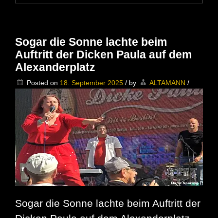
Keegan
McInroe
–
Texas
Folk
Sogar die Sonne lachte beim
&
Auftritt der Dicken Paula auf dem
Country-
Blues
Alexanderplatz
in
der
Posted on
18. September 2025
/
by
ALTAMANN
/
Dicken
Paula
Sogar die Sonne lachte beim Auftritt der