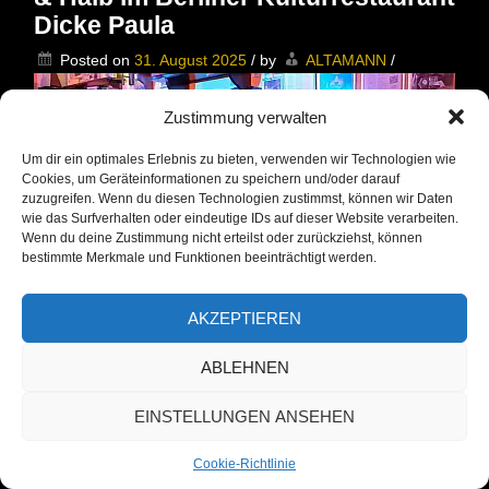
Dicke
Dicke Paula
Paula
Posted on
31. August 2025
/
by
ALTAMANN
/
Zustimmung verwalten
Um dir ein optimales Erlebnis zu bieten, verwenden wir Technologien wie
Cookies, um Geräteinformationen zu speichern und/oder darauf
zuzugreifen. Wenn du diesen Technologien zustimmst, können wir Daten
wie das Surfverhalten oder eindeutige IDs auf dieser Website verarbeiten.
Wenn du deine Zustimmung nicht erteilst oder zurückziehst, können
bestimmte Merkmale und Funktionen beeinträchtigt werden.
AKZEPTIEREN
Kalle Kalkowski und Michael Schirmer
mit ihrem Programm Halb & Halb im
ABLEHNEN
Berliner Kulturrestaurant Dicke Paula –
EINSTELLUNGEN ANSEHEN
Zum ersten Mal traten die beiden
Berliner „Rockurgesteine“ Kalle
Cookie-Richtlinie