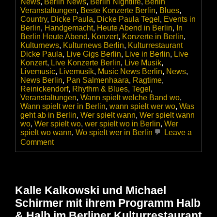
News
,
Berlin News
,
Berlin Nightlife
,
Berlin
Veranstaltungen
,
Beste Konzerte Berlin
,
Blues
,
Country
,
Dicke Paula
,
Dicke Paula Tegel
,
Events in
Berlin
,
Handgemacht
,
Heute Abend in Berlin
,
In
Berlin Heute Abend
,
Konzert
,
Konzerte in Berlin
,
Kulturnews
,
Kulturnews Berlin
,
Kulturrestaurant
Dicke Paula
,
Live Gigs Berlin
,
Live in Berlin
,
Live
Konzert
,
Live Konzerte Berlin
,
Live Musik
,
Livemusic
,
Livemusik
,
Music News Berlin
,
News
,
News Berlin
,
Pan Salmenhaara
,
Ragtime
,
Reinickendorf
,
Rhythm & Blues
,
Tegel
,
Veranstaltungen
,
Wann spielt welche Band wo
,
Wann spielt wer in Berlin
,
wann spielt wer wo
,
Was
geht ab in Berlin
,
Wer spielt wann
,
Wer spielt wann
wo
,
Wer spielt wo
,
wer spielt wo in Berlin
,
Wer
spielt wo wann
,
Wo spielt wer in Berlin
Leave a
on
Comment
Pan
Salmenhaara
Country
Blues
&
Kalle Kalkowski und Michael
Ragtime
Schirmer mit ihrem Programm Halb
im
Kulturrestaurant
& Halb im Berliner Kulturrestaurant