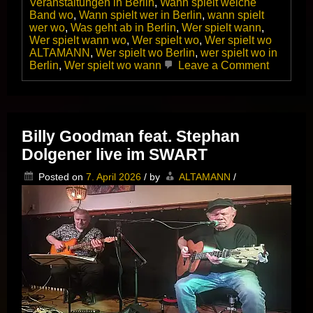
Veranstaltungen in Berlin
,
Wann spielt welche
Band wo
,
Wann spielt wer in Berlin
,
wann spielt
wer wo
,
Was geht ab in Berlin
,
Wer spielt wann
,
Wer spielt wann wo
,
Wer spielt wo
,
Wer spielt wo
ALTAMANN
,
Wer spielt wo Berlin
,
wer spielt wo in
on
Berlin
,
Wer spielt wo wann
Leave a Comment
Das
Norman
Beaker
Trio
zweimal
Billy Goodman feat. Stephan
in
Dolgener live im SWART
Top-
Form
Posted on
7. April 2026
/
by
ALTAMANN
/
im
Kulturres
Dicke
Paula,
Berlin