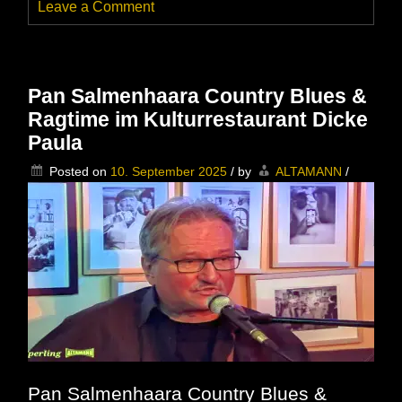
on
Leave a Comment
Sogar
die
Sonne
lachte
beim
Pan Salmenhaara Country Blues &
Auftritt
Ragtime im Kulturrestaurant Dicke
der
Dicken
Paula
Paula
auf
Posted on
10. September 2025
/
by
ALTAMANN
/
dem
Alexanderplatz
Pan Salmenhaara Country Blues &