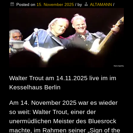
gratulieren!
Posted on
15. November 2025
/
by
ALTAMANN
/
Walter Trout am 14.11.2025 live im im
Kesselhaus Berlin
Am 14. November 2025 war es wieder
so weit: Walter Trout, einer der
unermüdlichen Meister des Bluesrock
machte, im Rahmen seiner „Sign of the