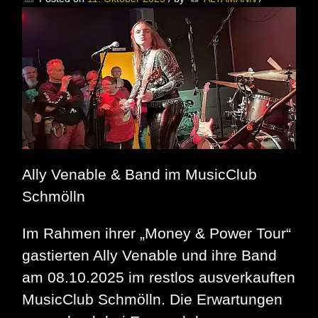
Blues
mit
Herz,
Power
und
viel
Seele
präsentiert
von
Rockradio.de
Ally Venable & Band im MusicClub
Schmölln
Im Rahmen ihrer „Money & Power Tour“
gastierten Ally Venable und ihre Band
am 08.10.2025 im restlos ausverkauften
MusicClub Schmölln. Die Erwartungen