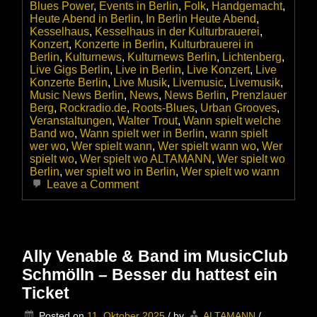
Blues Power
,
Events in Berlin
,
Folk
,
Handgemacht
,
Heute Abend in Berlin
,
In Berlin Heute Abend
,
Kesselhaus
,
Kesselhaus in der Kulturbrauerei
,
Konzert
,
Konzerte in Berlin
,
Kulturbrauerei in
Berlin
,
Kulturnews
,
Kulturnews Berlin
,
Lichtenberg
,
Live Gigs Berlin
,
Live in Berlin
,
Live Konzert
,
Live
Konzerte Berlin
,
Live Musik
,
Livemusic
,
Livemusik
,
Music News Berlin
,
News
,
News Berlin
,
Prenzlauer
Berg
,
Rockradio.de
,
Roots-Blues
,
Urban Grooves
,
Veranstaltungen
,
Walter Trout
,
Wann spielt welche
Band wo
,
Wann spielt wer in Berlin
,
wann spielt
wer wo
,
Wer spielt wann
,
Wer spielt wann wo
,
Wer
spielt wo
,
Wer spielt wo ALTAMANN
,
Wer spielt wo
Berlin
,
wer spielt wo in Berlin
,
Wer spielt wo wann
on
Leave a Comment
Walter
Trout
am
14.11.2025
live
Ally Venable & Band im MusicClub
im
Schmölln – Besser du hattest ein
im
Kesselhaus
Ticket
Berlin
–
Posted on
11. Oktober 2025
/
by
ALTAMANN
/