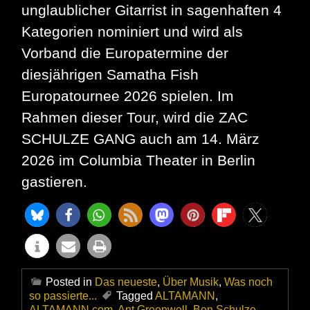
unglaublicher Gitarrist in sagenhaften 4
Kategorien nominiert und wird als
Vorband die Europatermine der
diesjährigen Samatha Fish
Europatournee 2026 spielen. Im
Rahmen dieser Tour, wird die ZAC
SCHULZE GANG auch am 14. März
2026 im Columbia Theater in Berlin
gastieren.
Posted in
Das neueste
,
Über Musik
,
Was noch
so passierte...
Tagged
ALTAMANN
,
ALTAMANN.com
,
Ant Greenwell
,
Ben Schulze
,