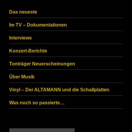
the
CAPTCHA
Das neueste
to
Im TV – Dokumentationen
ensure
that
Interviews
you
Konzert-Berichte
are
Tonträger Neuerscheinungen
human.
Über Musik
Vinyl – Der ALTAMANN und die Schallplatten
Was noch so passierte…