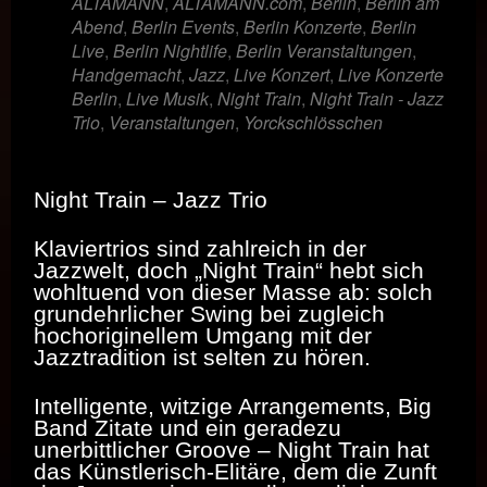
ALTAMANN
,
ALTAMANN.com
,
Berlin
,
Berlin am
Abend
,
Berlin Events
,
Berlin Konzerte
,
Berlin
Live
,
Berlin Nightlife
,
Berlin Veranstaltungen
,
Handgemacht
,
Jazz
,
Live Konzert
,
Live Konzerte
Berlin
,
Live Musik
,
Night Train
,
Night Train - Jazz
Trio
,
Veranstaltungen
,
Yorckschlösschen
Night Train – Jazz Trio
Klaviertrios sind zahlreich in der
Jazzwelt, doch „Night Train“ hebt sich
wohltuend von dieser Masse ab: solch
grundehrlicher Swing bei zugleich
hochoriginellem Umgang mit der
Jazztradition ist selten zu hören.
Intelligente, witzige Arrangements, Big
Band Zitate und ein geradezu
unerbittlicher Groove – Night Train hat
das Künstlerisch-Elitäre, dem die Zunft