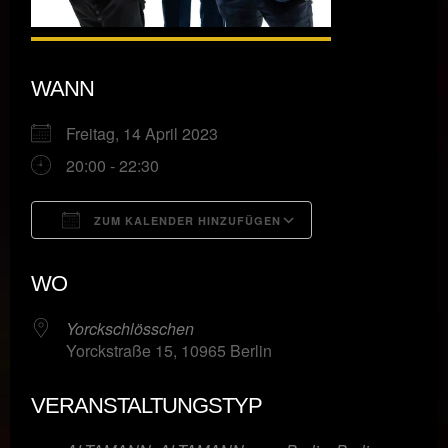
WANN
Freitag, 14 April 2023
20:00 - 22:30
ZUM KALENDER HINZUFÜGEN
ICS herunterladen
Google Kalende
WO
Yorckschlösschen
Yorckstraße 15, 10965 Berlin
VERANSTALTUNGSTYP