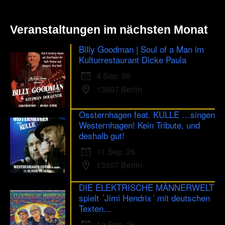
Veranstaltungen im nächsten Monat
Billy Goodman | Soul of a Man im
Kulturrestaurant Dicke Paula
4 Sep. 26
13507 Berlin
Ossternhagen feat. KULLE …singen
Westernhagen! Kein Tribute, und
deshalb gut!
11 Sep. 26
13507 Berlin
DIE ELEKTRISCHE MÄNNERWELT
spielt ´Jimi Hendrix´ mit deutschen
Texten...
19 Sep. 26