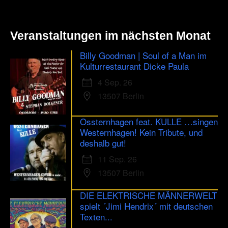
Veranstaltungen im nächsten Monat
Billy Goodman | Soul of a Man im
Kulturrestaurant Dicke Paula
4 Sep. 26
13507 Berlin
Ossternhagen feat. KULLE …singen
Westernhagen! Kein Tribute, und
deshalb gut!
11 Sep. 26
13507 Berlin
DIE ELEKTRISCHE MÄNNERWELT
spielt ´Jimi Hendrix´ mit deutschen
Texten...