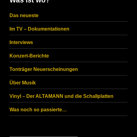
Was ist wo?
the
CAPTCHA
Das neueste
to
Im TV – Dokumentationen
ensure
that
Interviews
you
Konzert-Berichte
are
Tonträger Neuerscheinungen
human.
Über Musik
Vinyl – Der ALTAMANN und die Schallplatten
Was noch so passierte…