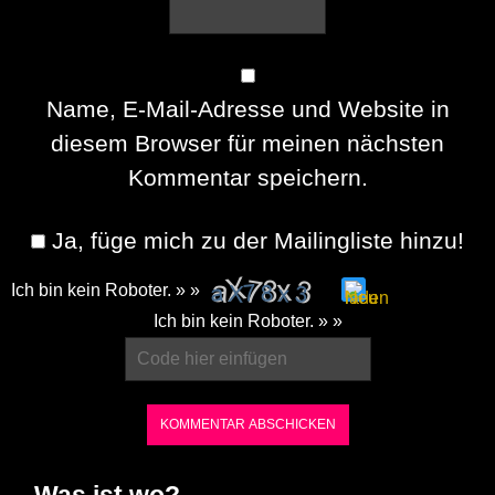
Name, E-Mail-Adresse und Website in
diesem Browser für meinen nächsten
Kommentar speichern.
Ja, füge mich zu der Mailingliste hinzu!
Ich bin kein Roboter. » »
Please
Ich bin kein Roboter. » »
enter
the
characters
shown
in