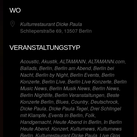
ICS herunterladen
Google Kalende
WO
Kulturrestaurant Dicke Paula
Schlieperstraße 69, 13507 Berlin
VERANSTALTUNGSTYP
Acoustic
,
Akustik
,
ALTAMANN
,
ALTAMANN.com
,
Ballads
,
Berlin
,
Berlin am Abend
,
Berlin bei
Nacht
,
Berlin by Night
,
Berlin Events
,
Berlin
Konzerte
,
Berlin Live
,
Berlin Live Konzerte
,
Berlin
Music News
,
Berlin Musik News
,
Berlin News
,
Berlin Nightlife
,
Berlin Veranstaltungen
,
Beste
Konzerte Berlin
,
Blues
,
Country
,
Deutschrock
,
Dicke Paula
,
Dicke Paula Tegel
,
Drei Schlingel
mit Klampfe
,
Events in Berlin
,
Folk
,
Handgemacht
,
Heute Abend in Berlin
,
In Berlin
Heute Abend
,
Konzert
,
Kulturnews
,
Kulturnews
Berlin
,
Kulturrestaurant Dicke Paula
,
Live Gigs