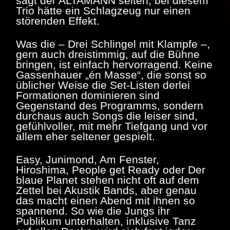
sagt der ALTAMANN selten, bei diesem
Trio hätte ein Schlagzeug nur einen
störenden Effekt.
Was die – Drei Schlingel mit Klampfe –,
gern auch dreistimmig, auf die Bühne
bringen, ist einfach hervorragend. Keine
Gassenhauer „én Masse“, die sonst so
üblicher Weise die Set-Listen derlei
Formationen dominieren sind
Gegenstand des Programms, sondern
durchaus auch Songs die leiser sind,
gefühlvoller, mit mehr Tiefgang und vor
allem eher seltener gespielt.
Easy, Junimond, Am Fenster,
Hiroshima, People get Ready oder Der
blaue Planet stehen nicht oft auf dem
Zettel bei Akustik Bands, aber genau
das macht einen Abend mit ihnen so
spannend. So wie die Jungs ihr
Publikum unterhalten, inklusive Tanz