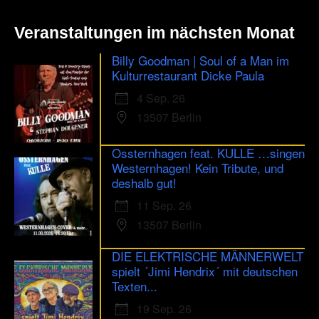
Veranstaltungen im nächsten Monat
Billy Goodman | Soul of a Man im
Kulturrestaurant Dicke Paula
4 Sep. 26
13507 Berlin
Ossternhagen feat. KULLE …singen
Westernhagen! Kein Tribute, und
deshalb gut!
11 Sep. 26
13507 Berlin
DIE ELEKTRISCHE MÄNNERWELT
spielt ´Jimi Hendrix´ mit deutschen
Texten...
19 Sep. 26