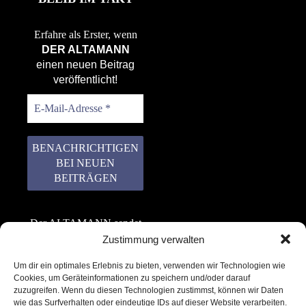
Erfahre als Erster, wenn
DER ALTAMANN
einen neuen Beitrag
veröffentlicht!
Der ALTAMANN sendet
keinen Spam! Er gibt
Zustimmung verwalten
keine Daten an dritte
Um dir ein optimales Erlebnis zu bieten, verwenden wir Technologien wie
weiter. Erfahre mehr in
Cookies, um Geräteinformationen zu speichern und/oder darauf
unserer
zuzugreifen. Wenn du diesen Technologien zustimmst, können wir Daten
Datenschutzerklärung
.
wie das Surfverhalten oder eindeutige IDs auf dieser Website verarbeiten.