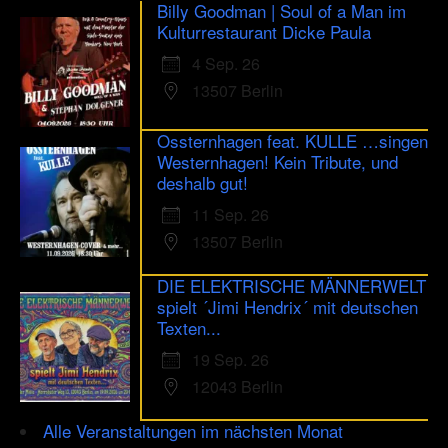
Billy Goodman | Soul of a Man im
Kulturrestaurant Dicke Paula
4 Sep. 26
13507 Berlin
Ossternhagen feat. KULLE …singen
Westernhagen! Kein Tribute, und
deshalb gut!
11 Sep. 26
13507 Berlin
DIE ELEKTRISCHE MÄNNERWELT
spielt ´Jimi Hendrix´ mit deutschen
Texten...
19 Sep. 26
12043 Berlin
Alle Veranstaltungen im nächsten Monat