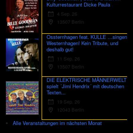
Kulturrestaurant Dicke Paula
4 Sep. 26
13507 Berlin
Ossternhagen feat. KULLE …singen
Westernhagen! Kein Tribute, und
deshalb gut!
11 Sep. 26
13507 Berlin
DIE ELEKTRISCHE MÄNNERWELT
spielt ´Jimi Hendrix´ mit deutschen
Texten...
19 Sep. 26
12043 Berlin
Alle Veranstaltungen im nächsten Monat