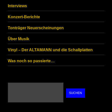
that
Interviews
you
Konzert-Berichte
are
Tonträger Neuerscheinungen
human.
Über Musik
Vinyl – Der ALTAMANN und die Schallplatten
Was noch so passierte…
SUCHEN