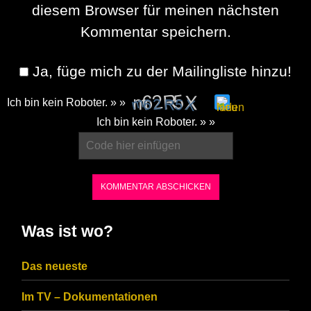
diesem Browser für meinen nächsten
Kommentar speichern.
Ja, füge mich zu der Mailingliste hinzu!
Ich bin kein Roboter. » »
Please
Ich bin kein Roboter. » »
enter
the
characters
shown
in
Was ist wo?
the
CAPTCHA
Das neueste
to
Im TV – Dokumentationen
ensure