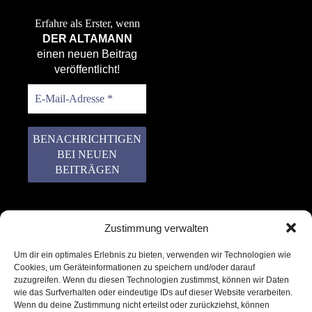
Erfahre als Erster, wenn
DER ALTAMANN
einen neuen Beitrag
veröffentlicht!
Der ALTAMANN sendet
Zustimmung verwalten
keinen Spam! Er gibt
keine Daten an dritte
Um dir ein optimales Erlebnis zu bieten, verwenden wir Technologien wie
weiter. Erfahre mehr in
Cookies, um Geräteinformationen zu speichern und/oder darauf
unserer
zuzugreifen. Wenn du diesen Technologien zustimmst, können wir Daten
Datenschutzerklärung
.
wie das Surfverhalten oder eindeutige IDs auf dieser Website verarbeiten.
Wenn du deine Zustimmung nicht erteilst oder zurückziehst, können