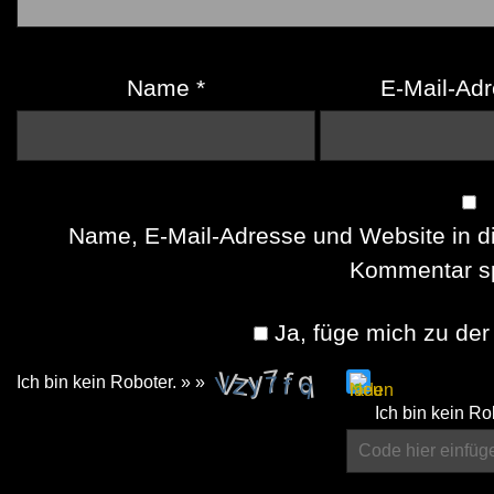
Name
*
E-Mail-Ad
Name, E-Mail-Adresse und Website in d
Kommentar sp
Ja, füge mich zu der 
Ich bin kein Roboter. » »
Please
Ich bin kein Ro
enter
the