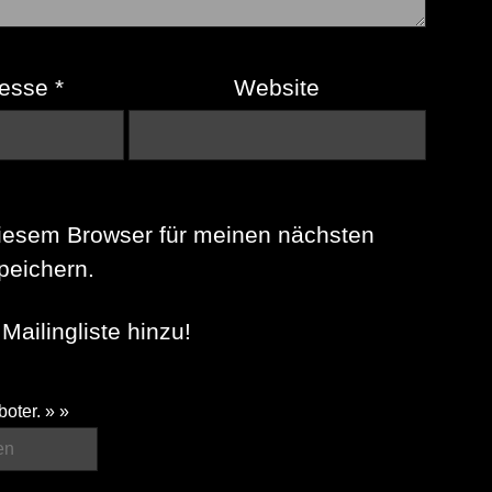
resse
*
Website
iesem Browser für meinen nächsten
eichern.
Mailingliste hinzu!
boter. » »