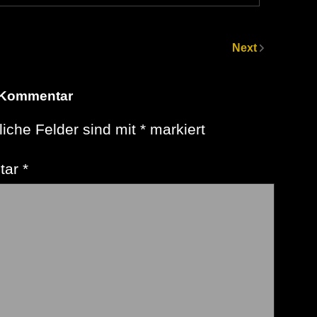
Next
 Kommentar
liche Felder sind mit
*
markiert
tar
*