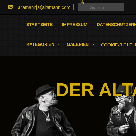
SEARCH
Skip
FOR:
Search
altamann[at]altamann.com
to
for:
content
STARTSEITE
IMPRESSUM
DATENSCHUTZER
KATEGORIEN
GALERIEN
COOKIE-RICHTLI
DER ALT