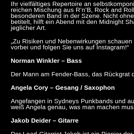
Ihr vielfältiges Repertoire an selbstkomponi
reichen Mischung aus R’n’B, Rock and Roll
besonderen Band in der Szene. Nicht ohne
betitelt, hilft ein Abend mit den Midnight
jeglicher Art.
„
Zu Risiken und Nebenwirkungen schauen S
vorbei und folgen Sie uns auf Instagram!“
Norman Winkler – Bass
Der Mann am Fender-Bass, das Rückgrat d
Angela Cory – Gesang / Saxophon
Angefangen in Sydneys Punkbands und aufg
weiß Angela genau, was man machen muss, 
Jakob Deider – Gitarre
Der Lead-Gitarrist Jakob ist ein Pionier de