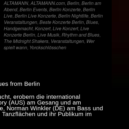
ALTAMANN
,
ALTAMANN.com
,
Berlin
,
Berlin am
Abend
,
Berlin Events
,
Berlin Konzerte
,
Berlin
Live
,
Berlin Live Konzerte
,
Berlin Nightlife
,
Berlin
Veranstaltungen
,
Beste Konzerte Berlin
,
Blues
,
Handgemacht
,
Konzert
,
Live Konzert
,
Live
Konzerte Berlin
,
Live Musik
,
Rhythm and Blues
,
The Midnight Shakers
,
Veranstaltungen
,
Wer
spielt wann
,
Yorckschlösschen
ues from Berlin
cht, erobern die international
ory (AUS) am Gesang und am
re, Norman Winkler (DE) am Bass und
 Tanzflächen und ihr Publikum im