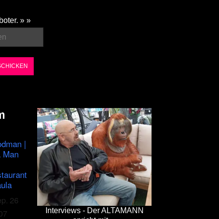
boter. » »
m
odman |
a Man
staurant
ula
ep. 26
Interviews - Der ALTAMANN
07