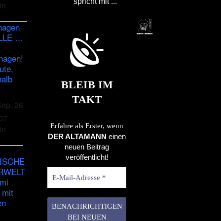
spricht mit ...
in
hagen
ULLE …
hagen!
ute,
halb
BLEIB IM
TAKT
Sep. 26
07
Erfahre als Erster, wenn
in
DER ALTAMANN
einen
neuen Beitrag
veröffentlicht!
ISCHE
RWELT
imi
 mit
en