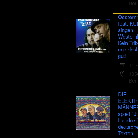
Berl
Osstern
feat. K
singen
Western
Kein Trib
und des
gut!
11 
135
Berl
DIE
ELEKTR
MÄNNE
spielt ´J
Hendrix´
deutsch
Texten...