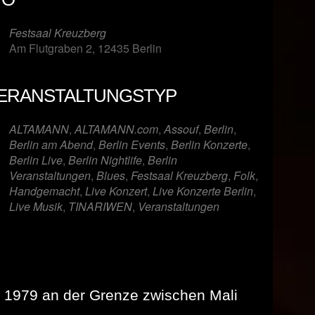
Festsaal Kreuzberg
Am Flutgraben 2, 12435 Berlin
ERANSTALTUNGSTYP
er
iCalendar
Offi
ALTAMANN
,
ALTAMANN.com
,
Assouf
,
Berlin
,
Berlin am Abend
,
Berlin Events
,
Berlin Konzerte
,
Berlin Live
,
Berlin Nightlife
,
Berlin
Veranstaltungen
,
Blues
,
Festsaal Kreuzberg
,
Folk
,
Handgemacht
,
Live Konzert
,
Live Konzerte Berlin
,
Live Musik
,
TINARIWEN
,
Veranstaltungen
e 1979 an der Grenze zwischen Mali