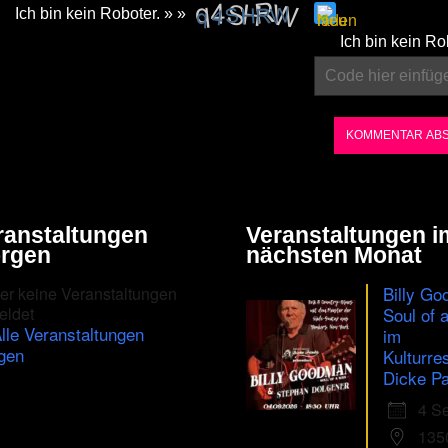
Ich bin kein Roboter. » »
Please
Ich bin kein Ro
enter
the
characters
shown
in
the
ranstaltungen
Veranstaltungen i
CAPTCHA
rgen
nächsten Monat
to
Billy Go
er keine Veranstaltungen
ensure
eldet
Soul of 
lle Veranstaltungen
im
that
gen
Kulturre
you
Dicke Pa
are
4 S
human.
135