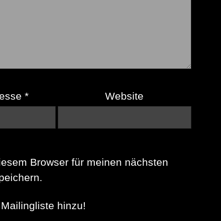
resse
*
Website
iesem Browser für meinen nächsten
eichern.
Mailingliste hinzu!