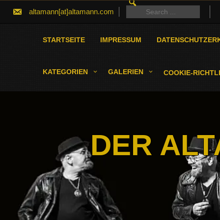
SEARCH
Skip
FOR:
Search
altamann[at]altamann.com
to
for:
content
STARTSEITE
IMPRESSUM
DATENSCHUTZER
KATEGORIEN
GALERIEN
COOKIE-RICHTLI
DER ALT