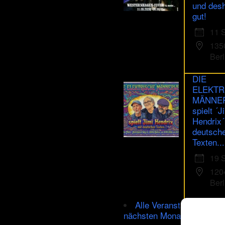
und des
gut!
11 
135
Berl
DIE
ELEKTR
MÄNNE
spielt ´J
Hendrix´
deutsch
Texten...
19 
120
Berl
Alle Veranstaltungen im
nächsten Monat