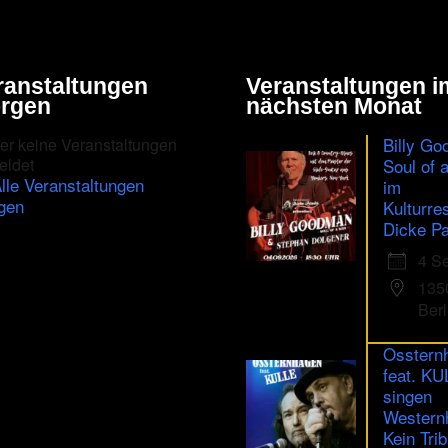
ranstaltungen
Veranstaltungen i
rgen
nächsten Monat
Billy Go
er keine Veranstaltungen
eldet
Soul of 
lle Veranstaltungen
im
gen
Kulturre
Dicke Pa
4 S
135
Berl
Osstern
feat. K
singen
Western
Kein Trib