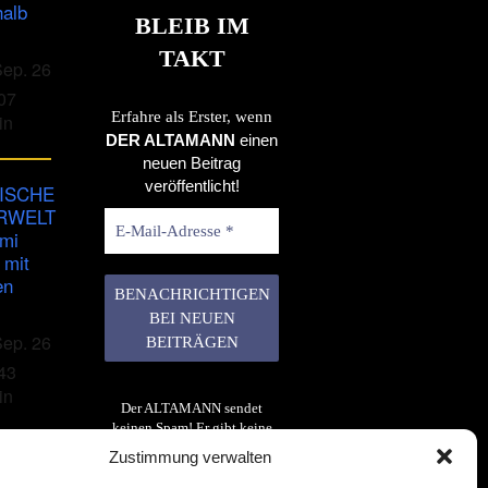
halb
BLEIB IM
TAKT
Sep. 26
07
Erfahre als Erster, wenn
in
DER ALTAMANN
einen
neuen Beitrag
veröffentlicht!
ISCHE
RWELT
imi
 mit
en
Sep. 26
43
in
Der ALTAMANN sendet
keinen Spam! Er gibt keine
Daten an dritte weiter. Erfahre
Zustimmung verwalten
mehr in unserer