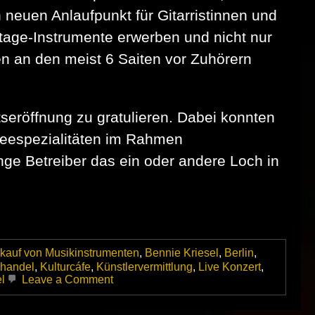
n neuen Anlaufpunkt für Gitarristinnen und
tage-Instrumente erwerben und nicht nur
en an den meist 6 Saiten vor Zuhörern
röffnung zu gratulieren. Dabei konnten
feespezialitäten im Rahmen
ge Betreiber das ein oder andere Loch in
kauf von Musikinstrumenten
,
Bennie Kriesel
,
Berlin
,
nhandel
,
Kulturcáfe
,
Künstlervermittlung
,
Live Konzert
,
on
l
Leave a Comment
Guitar
Lounge