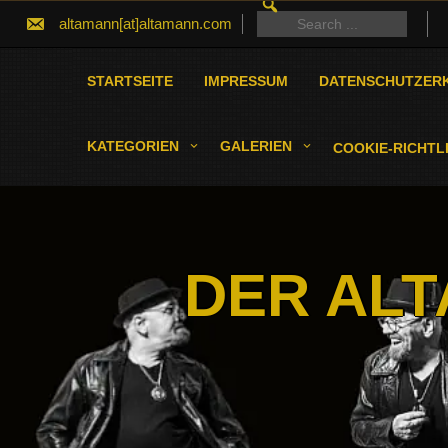
SEARCH
Skip
FOR:
Search
altamann[at]altamann.com
to
for:
content
STARTSEITE
IMPRESSUM
DATENSCHUTZER
KATEGORIEN
GALERIEN
COOKIE-RICHTLI
DER ALT