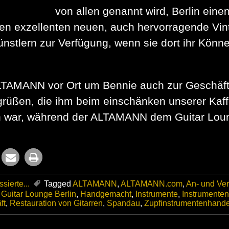
von allen genannt wird, Berlin eine
ben exzellenten neuen, auch hervorragende Vin
Künstlern zur Verfügung, wenn sie dort ihr Könn
TAMANN vor Ort um Bennie auch zur Geschäftse
grüßen, die ihm beim einschänken unserer Kaf
lich war, während der ALTAMANN dem Guitar Loun
sierte...
Tagged
ALTAMANN
,
ALTAMANN.com
,
An- und Ver
,
Guitar Lounge Berlin
,
Handgemacht
,
Instrumente
,
Instrumente
ft
,
Restauration von Gitarren
,
Spandau
,
Zupfinstrumentenhande