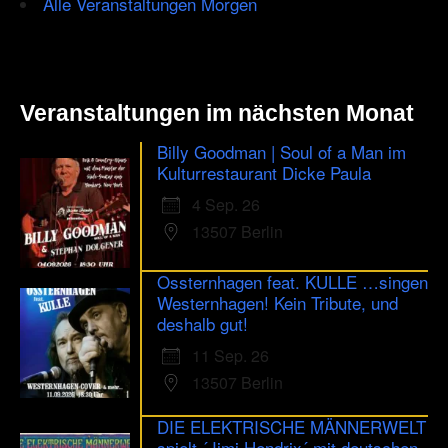
Alle Veranstaltungen Morgen
Veranstaltungen im nächsten Monat
Billy Goodman | Soul of a Man im
Kulturrestaurant Dicke Paula
4 Sep. 26
13507 Berlin
Ossternhagen feat. KULLE …singen
Westernhagen! Kein Tribute, und
deshalb gut!
11 Sep. 26
13507 Berlin
DIE ELEKTRISCHE MÄNNERWELT
spielt ´Jimi Hendrix´ mit deutschen