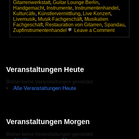
Gitarrenwerkstatt
,
Guitar Lounge Berlin
,
Handgemacht
,
Instrumente
,
Instrumentenhandel
,
Kulturcáfe
,
Künstlervermittlung
,
Live Konzert
,
Livemusik
,
Musik Fachgeschäft
,
Musikalien
Fachgeschäft
,
Restauration von Gitarren
,
Spandau
,
on
Zupfinstrumentenhandel
Leave a Comment
Guitar
Lounge
Berlin
–
Klein
aber
Veranstaltungen Heute
seeehr
fein!
–
Bisher keine Veranstaltungen gemeldet
Neues
Alle Veranstaltungen Heute
Fachgeschä
für
die
Gitarrenspi
Gemeinde
in
Veranstaltungen Morgen
Spandau
Bisher keine Veranstaltungen gemeldet