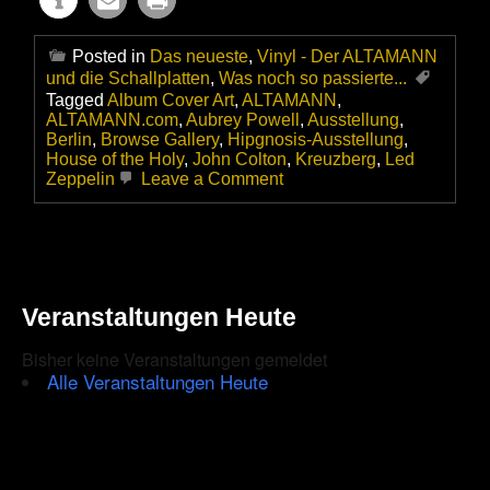
Posted in
Das neueste
,
Vinyl - Der ALTAMANN
und die Schallplatten
,
Was noch so passierte...
Tagged
Album Cover Art
,
ALTAMANN
,
ALTAMANN.com
,
Aubrey Powell
,
Ausstellung
,
Berlin
,
Browse Gallery
,
Hipgnosis-Ausstellung
,
House of the Holy
,
John Colton
,
Kreuzberg
,
Led
on
Zeppelin
Leave a Comment
So
nah
war
ich
LED
ZEPPELIN
Veranstaltungen Heute
noch
nie!
Bisher keine Veranstaltungen gemeldet
Alle Veranstaltungen Heute