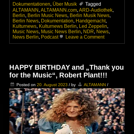
Dokumentationen
,
Über Musik
Tagged
ALTAMANN
,
ALTAMANN.com
,
ARD-Audiothek
,
Berlin
,
Berlin Music News
,
Berlin Musik News
,
Berlin News
,
Dokumentation
,
Handgemacht
,
Kulturnews
,
Kulturnews Berlin
,
Led Zeppelin
,
Music News
,
Music News Berlin
,
NDR
,
News
,
on
News Berlin
,
Podcast
Leave a Comment
Toller
Podcast
in
der
ARD-
HAPPY BIRTHDAY and „Thank you
Audiothek
for the Music“, Robert Plant!!!
–
Led
Posted on
20. August 2023
/
by
ALTAMANN
/
Zeppelin:
Künstlerische
Freiheit
ohne
Kompromisse