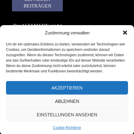
Der ALTAMANN sendet
keinen Spam! Er gibt
Zustimmung verwalten
keine Daten an dritte
Um dir ein optimales Erlebnis zu bieten, verwenden wir Technologien wie
weiter. Erfahre mehr in
Cookies, um Geräteinformationen zu speichern und/oder darauf
unserer
zuzugreifen. Wenn du diesen Technologien zustimmst, können wir Daten
Datenschutzerklärung
.
wie das Surfverhalten oder eindeutige IDs auf dieser Website verarbeiten.
Wenn du deine Zustimmung nicht erteilst oder zurückziehst, können
bestimmte Merkmale und Funktionen beeinträchtigt werden.
AKZEPTIEREN
ABLEHNEN
Copyright © 2022 – 2025 | ALTAMANN.com
EINSTELLUNGEN ANSEHEN
– All Rights Reserved
Cookie-Richtlinie