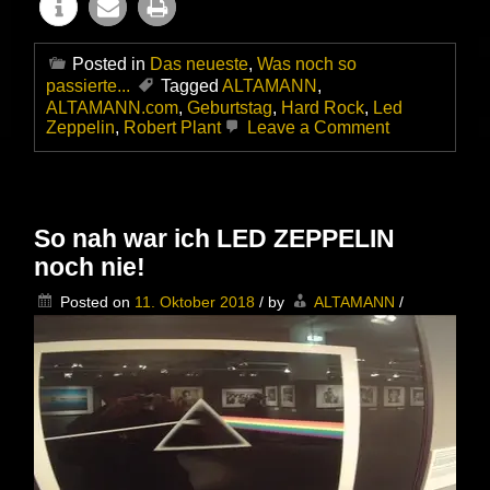
Posted in
Das neueste
,
Was noch so
passierte...
Tagged
ALTAMANN
,
ALTAMANN.com
,
Geburtstag
,
Hard Rock
,
Led
on
Zeppelin
,
Robert Plant
Leave a Comment
HAPPY
BIRTHDAY
and
„Thank
you
So nah war ich LED ZEPPELIN
for
noch nie!
the
Music“,
Posted on
11. Oktober 2018
/
by
ALTAMANN
/
Robert
Plant!!!