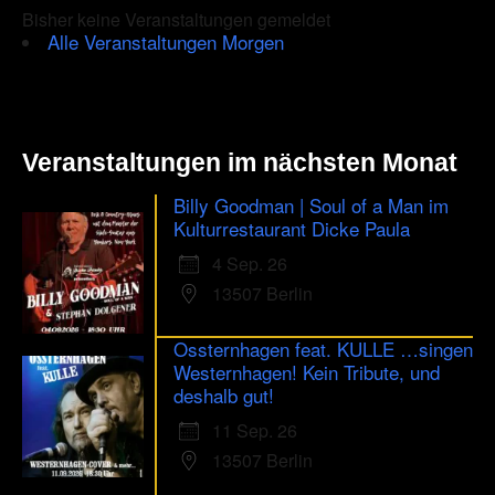
Bisher keine Veranstaltungen gemeldet
human.
Alle Veranstaltungen Morgen
Veranstaltungen im nächsten Monat
Billy Goodman | Soul of a Man im
Kulturrestaurant Dicke Paula
4 Sep. 26
13507 Berlin
Ossternhagen feat. KULLE …singen
Westernhagen! Kein Tribute, und
deshalb gut!
11 Sep. 26
13507 Berlin