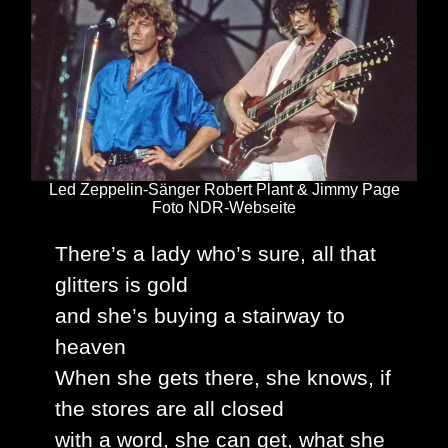
Led Zeppelin-Sänger Robert Plant & Jimmy Page
Foto NDR-Webseite
There’s a lady who’s sure, all that
glitters is gold
and she’s buying a stairway to
heaven
When she gets there, she knows, if
the stores are all closed
with a word, she can get, what she