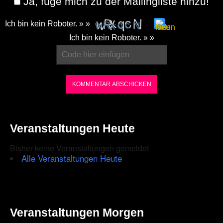
Ja, füge mich zu der Mailingliste hinzu!
Ich bin kein Roboter. » »
Please
Ich bin kein Roboter. » »
enter
the
characters
shown
in
the
Veranstaltungen Heute
CAPTCHA
Bisher keine Veranstaltungen gemeldet
to
Alle Veranstaltungen Heute
ensure
that
you
Veranstaltungen Morgen
are