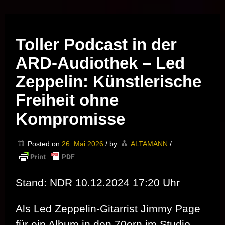
Musik vor Ort – "Support Your Local Hero!"
Toller Podcast in der
ARD-Audiothek – Led
Zeppelin: Künstlerische
Freiheit ohne
Kompromisse
Posted on
26. Mai 2026
/
by
ALTAMANN
/
Stand: NDR 10.12.2024 17:20 Uhr
Als Led Zeppelin-Gitarrist Jimmy Page
für ein Album in den 70ern im Studio