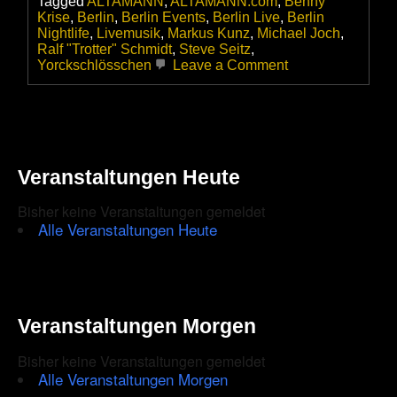
Tagged
ALTAMANN
,
ALTAMANN.com
,
Benny
Krise
,
Berlin
,
Berlin Events
,
Berlin Live
,
Berlin
Nightlife
,
Livemusik
,
Markus Kunz
,
Michael Joch
,
Ralf "Trotter" Schmidt
,
Steve Seitz
,
on
Yorckschlösschen
Leave a Comment
Steve
Size
&
Friends
Acoustic
Jam
Veranstaltungen Heute
im
Yorckschlössche
Bisher keine Veranstaltungen gemeldet
Alle Veranstaltungen Heute
Veranstaltungen Morgen
Bisher keine Veranstaltungen gemeldet
Alle Veranstaltungen Morgen