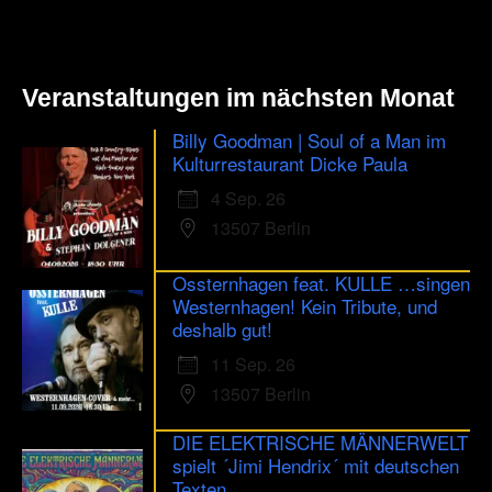
Veranstaltungen im nächsten Monat
Billy Goodman | Soul of a Man im
Kulturrestaurant Dicke Paula
4 Sep. 26
13507 Berlin
Ossternhagen feat. KULLE …singen
Westernhagen! Kein Tribute, und
deshalb gut!
11 Sep. 26
13507 Berlin
DIE ELEKTRISCHE MÄNNERWELT
spielt ´Jimi Hendrix´ mit deutschen
Texten...