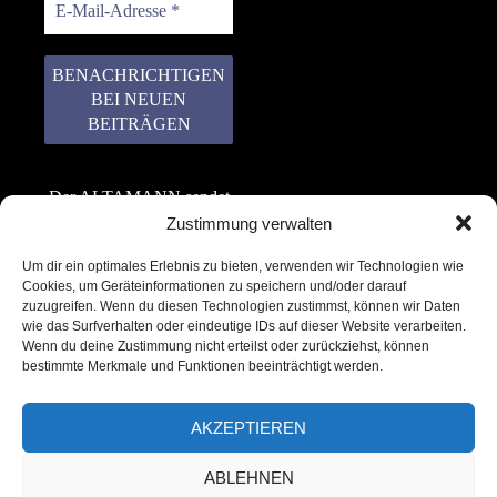
Der ALTAMANN sendet
keinen Spam! Er gibt
Zustimmung verwalten
keine Daten an dritte
Um dir ein optimales Erlebnis zu bieten, verwenden wir Technologien wie
weiter. Erfahre mehr in
Cookies, um Geräteinformationen zu speichern und/oder darauf
unserer
zuzugreifen. Wenn du diesen Technologien zustimmst, können wir Daten
Datenschutzerklärung
.
wie das Surfverhalten oder eindeutige IDs auf dieser Website verarbeiten.
Wenn du deine Zustimmung nicht erteilst oder zurückziehst, können
bestimmte Merkmale und Funktionen beeinträchtigt werden.
AKZEPTIEREN
ABLEHNEN