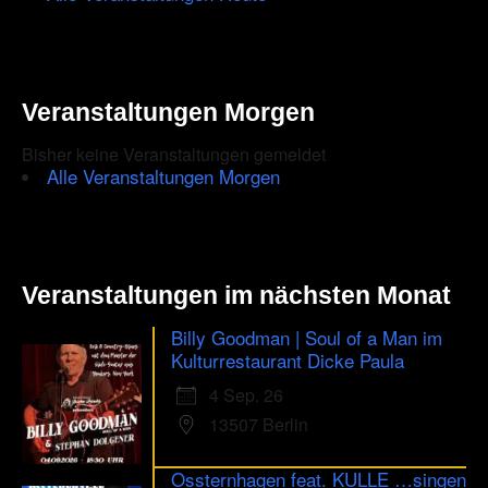
ensure
that
you
Veranstaltungen Morgen
are
Bisher keine Veranstaltungen gemeldet
human.
Alle Veranstaltungen Morgen
Veranstaltungen im nächsten Monat
Billy Goodman | Soul of a Man im
Kulturrestaurant Dicke Paula
4 Sep. 26
13507 Berlin
Ossternhagen feat. KULLE …singen