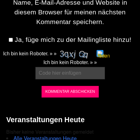
Name, E-Mail-Adresse und Website in
diesem Browser für meinen nächsten
Kommentar speichern.
Ja, füge mich zu der Mailingliste hinzu!
Ich bin kein Roboter. » »
Please
Ich bin kein Roboter. » »
enter
the
characters
shown
in
the
Veranstaltungen Heute
CAPTCHA
Bisher keine Veranstaltungen gemeldet
to
Alle Veranstaltungen Heute