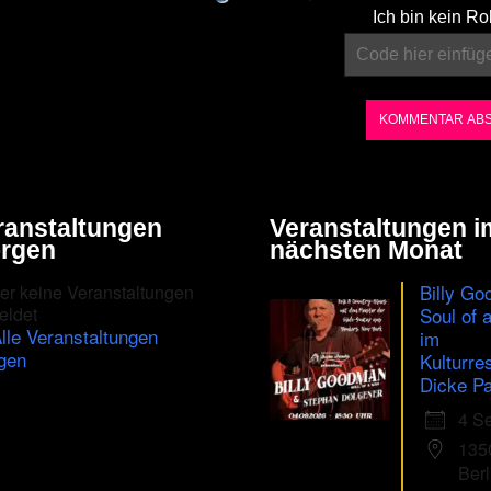
Please
Ich bin kein Ro
enter
the
characters
shown
in
the
ranstaltungen
Veranstaltungen i
CAPTCHA
rgen
nächsten Monat
to
Billy Go
er keine Veranstaltungen
ensure
eldet
Soul of 
lle Veranstaltungen
im
that
gen
Kulturre
you
Dicke Pa
are
4 S
human.
135
Berl