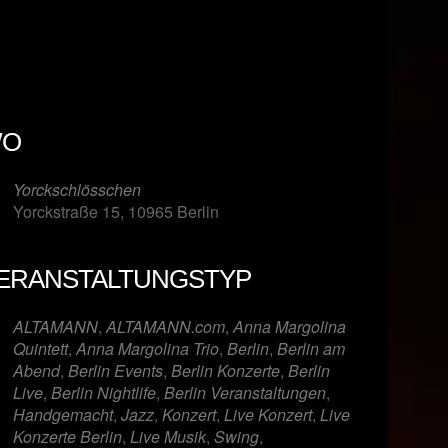
O
Yorckschlösschen
Yorckstraße 15, 10965 Berlin
ERANSTALTUNGSTYP
er
iCalendar
Offi
ALTAMANN
,
ALTAMANN.com
,
Anna Margolina
Quintett
,
Anna Margolina Trio
,
Berlin
,
Berlin am
Abend
,
Berlin Events
,
Berlin Konzerte
,
Berlin
Live
,
Berlin Nightlife
,
Berlin Veranstaltungen
,
Handgemacht
,
Jazz
,
Konzert
,
Live Konzert
,
Live
Konzerte Berlin
,
Live Musik
,
Swing
,