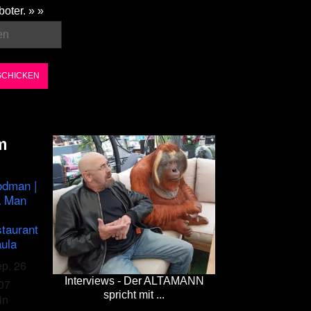
boter. » »
m
odman |
a Man
staurant
ula
ep. 26
Interviews - Der ALTAMANN
07
spricht mit ...
in