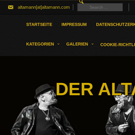
SEARCH
Skip
FOR:
Search
altamann[at]altamann.com
to
for:
content
STARTSEITE
IMPRESSUM
DATENSCHUTZER
KATEGORIEN
GALERIEN
COOKIE-RICHTLI
DER ALT