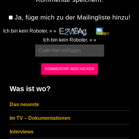
Ja, füge mich zu der Mailingliste hinzu!
Ich bin kein Roboter. » »
Please
Ich bin kein Roboter. » »
enter
the
characters
shown
in
Was ist wo?
the
CAPTCHA
Das neueste
to
Im TV – Dokumentationen
ensure
that
Interviews