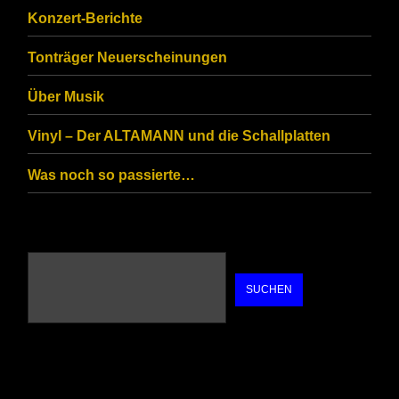
you
Konzert-Berichte
are
Tonträger Neuerscheinungen
human.
Über Musik
Vinyl – Der ALTAMANN und die Schallplatten
Was noch so passierte…
SUCHEN