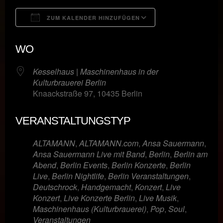
ZUM KALENDER HINZUFÜGEN
ICS herunterladen
Google Kalende
WO
Kesselhaus | Maschinenhaus in der
Kulturbrauerei Berlin
Knaackstraße 97, 10435 Berlin
VERANSTALTUNGSTYP
ALTAMANN
,
ALTAMANN.com
,
Ansa Sauermann
,
Ansa Sauermann Live mit Band
,
Berlin
,
Berlin am
Abend
,
Berlin Events
,
Berlin Konzerte
,
Berlin
Live
,
Berlin Nightlife
,
Berlin Veranstaltungen
,
Deutschrock
,
Handgemacht
,
Konzert
,
Live
Konzert
,
Live Konzerte Berlin
,
Live Musik
,
Maschinenhaus (Kulturbrauerei)
,
Pop
,
Soul
,
Veranstaltungen