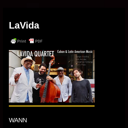
Musik vor Ort – "Support Your Local Hero!"
LaVida
WANN