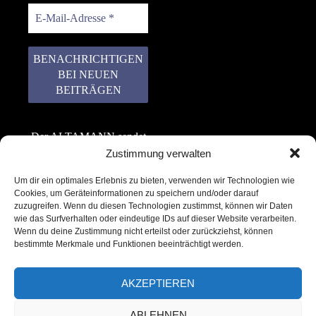
Der ALTAMANN sendet
keinen Spam! Er gibt
Zustimmung verwalten
keine Daten an dritte
Um dir ein optimales Erlebnis zu bieten, verwenden wir Technologien wie
weiter. Erfahre mehr in
Cookies, um Geräteinformationen zu speichern und/oder darauf
unserer
zuzugreifen. Wenn du diesen Technologien zustimmst, können wir Daten
Datenschutzerklärung
.
wie das Surfverhalten oder eindeutige IDs auf dieser Website verarbeiten.
Wenn du deine Zustimmung nicht erteilst oder zurückziehst, können
bestimmte Merkmale und Funktionen beeinträchtigt werden.
AKZEPTIEREN
ABLEHNEN