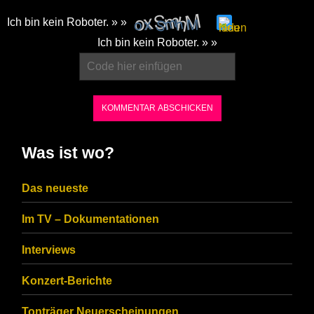
Ich bin kein Roboter. » »
Please
Ich bin kein Roboter. » »
enter
the
characters
shown
in
Was ist wo?
the
CAPTCHA
Das neueste
to
Im TV – Dokumentationen
ensure
that
Interviews
you
Konzert-Berichte
are
Tonträger Neuerscheinungen