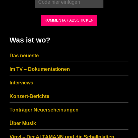
the
characters
shown
in
Was ist wo?
the
CAPTCHA
Das neueste
to
Im TV – Dokumentationen
ensure
that
Interviews
you
Konzert-Berichte
are
Tonträger Neuerscheinungen
human.
Über Musik
Vinyl – Der ALTAMANN und die Schallplatten