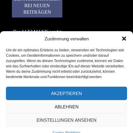
Der ALTAMANN sendet
keinen Spam! Er gibt
Zustimmung verwalten
keine Daten an dritte
Um dir ein optimales Erlebnis zu bieten, verwenden wir Technologien wie
weiter. Erfahre mehr in
Cookies, um Geräteinformationen zu speichern und/oder darauf
unserer
zuzugreifen. Wenn du diesen Technologien zustimmst, können wir Daten
Datenschutzerklärung
.
wie das Surfverhalten oder eindeutige IDs auf dieser Website verarbeiten.
Wenn du deine Zustimmung nicht erteilst oder zurückziehst, können
bestimmte Merkmale und Funktionen beeinträchtigt werden.
AKZEPTIEREN
ABLEHNEN
Copyright © 2022 – 2025 | ALTAMANN.com
EINSTELLUNGEN ANSEHEN
– All Rights Reserved