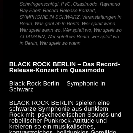
Schwingenschlögl
,
PVC
,
Quasimodo
,
Raymond
Ray Ebert
,
Record-Release Konzert
,
SYMPHONIE IN SCHWARZ
,
Veranstaltungen in
Berlin
,
Was geht ab in Berlin
,
Wer spielt wann
,
Wer spielt wann wo
,
Wer spielt wo
,
Wer spielt wo
ALTAMANN
,
Wer spielt wo Berlin
,
wer spielt wo
in Berlin
,
Wer spielt wo wann
BLACK ROCK BERLIN – Das Record-
Release-Konzert im Quasimodo
Black Rock Berlin – Symphonie in
Schwarz
BLACK ROCK BERLIN spielen eine
schwarze Symphonie aus dunklem
Rock mit psychedelischen Sounds und
rebellischer Punkrock-Attitüde und
kreieren so ein musikalisches,
kontrastreiches, helldunkles Gemälde