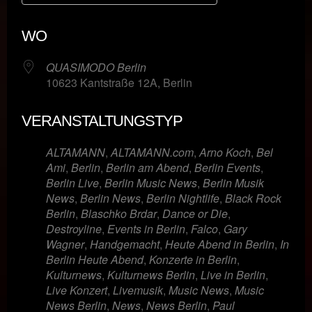
ICS herunterladen
Google Kalende
WO
QUASIMODO Berlin
10623 Kantstraße 12A, Berlin
VERANSTALTUNGSTYP
ALTAMANN
,
ALTAMANN.com
,
Arno Koch
,
Bel
Ami
,
Berlin
,
Berlin am Abend
,
Berlin Events
,
Berlin Live
,
Berlin Music News
,
Berlin Musik
News
,
Berlin News
,
Berlin Nightlife
,
Black Rock
Berlin
,
Blaschko Brdar
,
Dance or Die
,
Destroyline
,
Events in Berlin
,
Falco
,
Gary
Wagner
,
Handgemacht
,
Heute Abend in Berlin
,
In
Berlin Heute Abend
,
Konzerte in Berlin
,
Kulturnews
,
Kulturnews Berlin
,
Live in Berlin
,
Live Konzert
,
Livemusik
,
Music News
,
Music
News Berlin
,
News
,
News Berlin
,
Paul