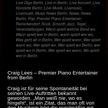
Live Gigs Berlin
,
Live in Berlin
,
Live Konzert
,
Live
Konzerte Berlin
,
Live Musik
,
Livemusic
,
Livemusik
,
Music News Berlin
,
News
,
News
Berlin
,
Pop
,
Premier Piano Entertainer
,
Reinickendorf
,
Rock
,
Smooth Jazz
,
Tegel
,
Veranstaltungen
,
Wann spielt welche Band wo
,
Wann spielt wer in Berlin
,
wann spielt wer wo
,
Was geht ab in Berlin
,
Wer spielt wann
,
Wer spielt
wann wo
,
Wer spielt wo
,
Wer spielt wo Berlin
,
wer
spielt wo in Berlin
,
Wer spielt wo wann
,
Wo spielt
wer in Berlin
Craig Lees – Premier Piano Entertainer
from Berlin
Craig ist für seine Spontaneität bei
seinen Live-Auftritten bekannt
geworden. „Man weiß nie, wo es
hingeht“, ist ein Zitat, das man oft von
den Musikern hört die regelmäßig mit