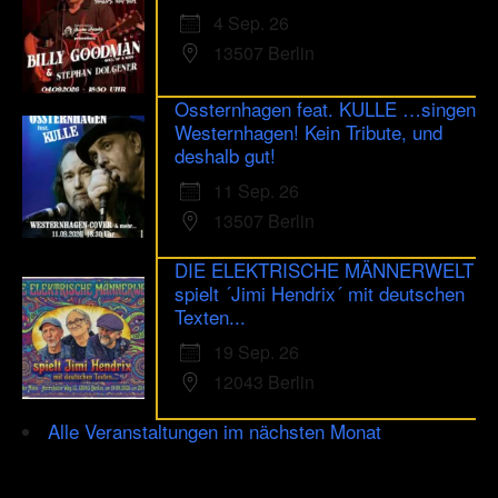
4 Sep. 26
13507 Berlin
Ossternhagen feat. KULLE …singen
Westernhagen! Kein Tribute, und
deshalb gut!
11 Sep. 26
13507 Berlin
DIE ELEKTRISCHE MÄNNERWELT
spielt ´Jimi Hendrix´ mit deutschen
Texten...
19 Sep. 26
12043 Berlin
Alle Veranstaltungen im nächsten Monat