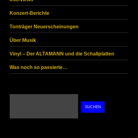
that
you
Konzert-Berichte
are
Tonträger Neuerscheinungen
human.
Über Musik
Vinyl – Der ALTAMANN und die Schallplatten
Was noch so passierte…
SUCHEN