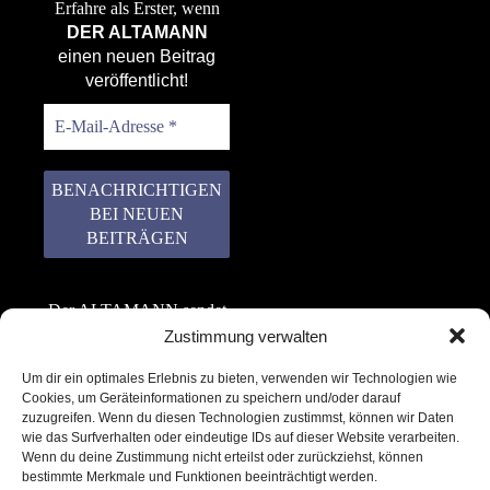
Erfahre als Erster, wenn
DER ALTAMANN
einen neuen Beitrag
veröffentlicht!
Der ALTAMANN sendet
keinen Spam! Er gibt
Zustimmung verwalten
keine Daten an dritte
Um dir ein optimales Erlebnis zu bieten, verwenden wir Technologien wie
weiter. Erfahre mehr in
Cookies, um Geräteinformationen zu speichern und/oder darauf
unserer
zuzugreifen. Wenn du diesen Technologien zustimmst, können wir Daten
Datenschutzerklärung
.
wie das Surfverhalten oder eindeutige IDs auf dieser Website verarbeiten.
Wenn du deine Zustimmung nicht erteilst oder zurückziehst, können
bestimmte Merkmale und Funktionen beeinträchtigt werden.