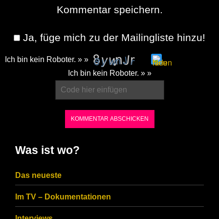
Kommentar speichern.
Ja, füge mich zu der Mailingliste hinzu!
Ich bin kein Roboter. » »
Please
Ich bin kein Roboter. » »
enter
the
characters
shown
in
Was ist wo?
the
CAPTCHA
Das neueste
to
Im TV – Dokumentationen
ensure
Interviews