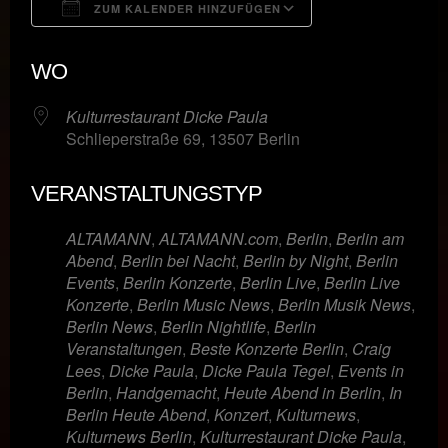
ZUM KALENDER HINZUFÜGEN
ICS herunterladen
Google Kalende
WO
Kulturrestaurant Dicke Paula
Schlieperstraße 69, 13507 Berlin
VERANSTALTUNGSTYP
ALTAMANN
,
ALTAMANN.com
,
Berlin
,
Berlin am
Abend
,
Berlin bei Nacht
,
Berlin by Night
,
Berlin
Events
,
Berlin Konzerte
,
Berlin Live
,
Berlin Live
Konzerte
,
Berlin Music News
,
Berlin Musik News
,
Berlin News
,
Berlin Nightlife
,
Berlin
Veranstaltungen
,
Beste Konzerte Berlin
,
Craig
Lees
,
Dicke Paula
,
Dicke Paula Tegel
,
Events in
Berlin
,
Handgemacht
,
Heute Abend in Berlin
,
In
Berlin Heute Abend
,
Konzert
,
Kulturnews
,
Kulturnews Berlin
,
Kulturrestaurant Dicke Paula
,