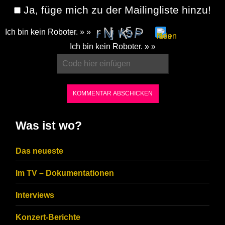
Ja, füge mich zu der Mailingliste hinzu!
Ich bin kein Roboter. » »
Please
Ich bin kein Roboter. » »
enter
the
characters
shown
in
Was ist wo?
the
CAPTCHA
Das neueste
to
Im TV – Dokumentationen
ensure
that
Interviews
you
Konzert-Berichte