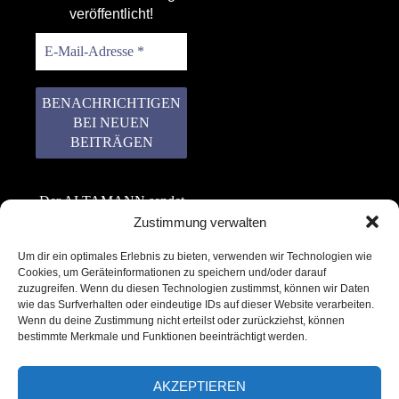
veröffentlicht!
Der ALTAMANN sendet
keinen Spam! Er gibt
Zustimmung verwalten
keine Daten an dritte
Um dir ein optimales Erlebnis zu bieten, verwenden wir Technologien wie
weiter. Erfahre mehr in
Cookies, um Geräteinformationen zu speichern und/oder darauf
unserer
zuzugreifen. Wenn du diesen Technologien zustimmst, können wir Daten
Datenschutzerklärung
.
wie das Surfverhalten oder eindeutige IDs auf dieser Website verarbeiten.
Wenn du deine Zustimmung nicht erteilst oder zurückziehst, können
bestimmte Merkmale und Funktionen beeinträchtigt werden.
AKZEPTIEREN