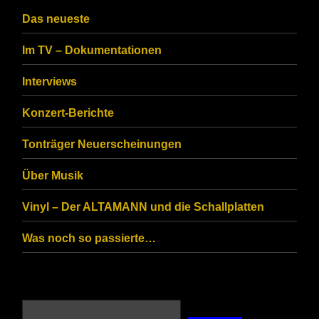
CAPTCHA
Das neueste
to
Im TV – Dokumentationen
ensure
that
Interviews
you
Konzert-Berichte
are
Tonträger Neuerscheinungen
human.
Über Musik
Vinyl – Der ALTAMANN und die Schallplatten
Was noch so passierte…