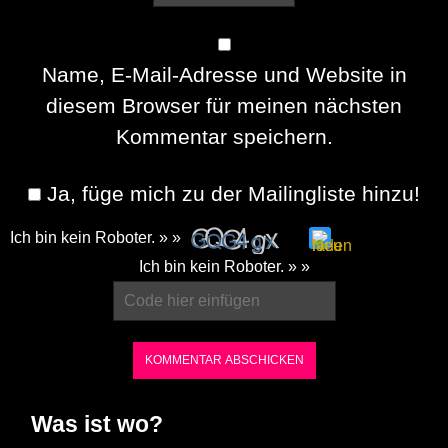
Name, E-Mail-Adresse und Website in
diesem Browser für meinen nächsten
Kommentar speichern.
Ja, füge mich zu der Mailingliste hinzu!
Ich bin kein Roboter. » »
Please
Ich bin kein Roboter. » »
enter
the
characters
shown
in
Was ist wo?
the