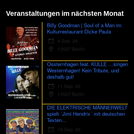
Veranstaltungen im nächsten Monat
Billy Goodman | Soul of a Man im
Kulturrestaurant Dicke Paula
4 Sep. 26
13507 Berlin
Ossternhagen feat. KULLE …singen
Westernhagen! Kein Tribute, und
deshalb gut!
11 Sep. 26
13507 Berlin
DIE ELEKTRISCHE MÄNNERWELT
spielt ´Jimi Hendrix´ mit deutschen
Texten...
19 Sep. 26