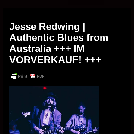
Musik vor Ort – "Support Your Local Hero!"
Jesse Redwing |
Authentic Blues from
Australia +++ IM
VORVERKAUF! +++