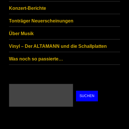
you
Konzert-Berichte
are
Tonträger Neuerscheinungen
human.
Über Musik
Vinyl – Der ALTAMANN und die Schallplatten
Was noch so passierte…
SUCHEN