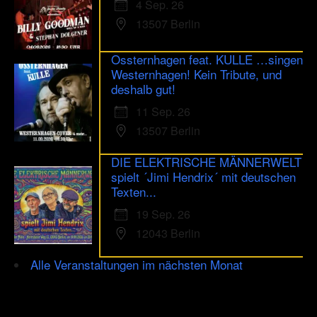
4 Sep. 26
13507 Berlin
Ossternhagen feat. KULLE …singen
Westernhagen! Kein Tribute, und
deshalb gut!
11 Sep. 26
13507 Berlin
DIE ELEKTRISCHE MÄNNERWELT
spielt ´Jimi Hendrix´ mit deutschen
Texten...
19 Sep. 26
12043 Berlin
Alle Veranstaltungen im nächsten Monat