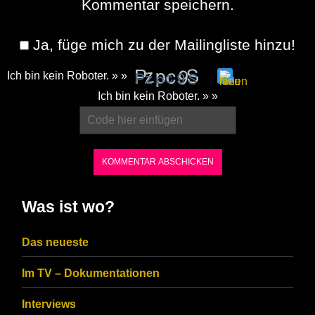
Kommentar speichern.
Ja, füge mich zu der Mailingliste hinzu!
Ich bin kein Roboter. » »
Please
Ich bin kein Roboter. » »
enter
the
characters
shown
in
Was ist wo?
the
CAPTCHA
Das neueste
to
Im TV – Dokumentationen
ensure
that
Interviews