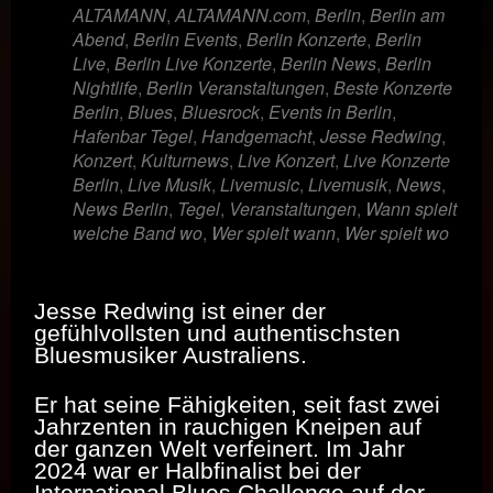
ALTAMANN
,
ALTAMANN.com
,
Berlin
,
Berlin am
Abend
,
Berlin Events
,
Berlin Konzerte
,
Berlin
Live
,
Berlin Live Konzerte
,
Berlin News
,
Berlin
Nightlife
,
Berlin Veranstaltungen
,
Beste Konzerte
Berlin
,
Blues
,
Bluesrock
,
Events in Berlin
,
Hafenbar Tegel
,
Handgemacht
,
Jesse Redwing
,
Konzert
,
Kulturnews
,
Live Konzert
,
Live Konzerte
Berlin
,
Live Musik
,
Livemusic
,
Livemusik
,
News
,
News Berlin
,
Tegel
,
Veranstaltungen
,
Wann spielt
welche Band wo
,
Wer spielt wann
,
Wer spielt wo
Jesse Redwing ist einer der
gefühlvollsten und authentischsten
Bluesmusiker Australiens.
Er hat seine Fähigkeiten, seit fast zwei
Jahrzenten in rauchigen Kneipen auf
der ganzen Welt verfeinert. Im Jahr
2024 war er Halbfinalist bei der
International Blues Challenge auf der