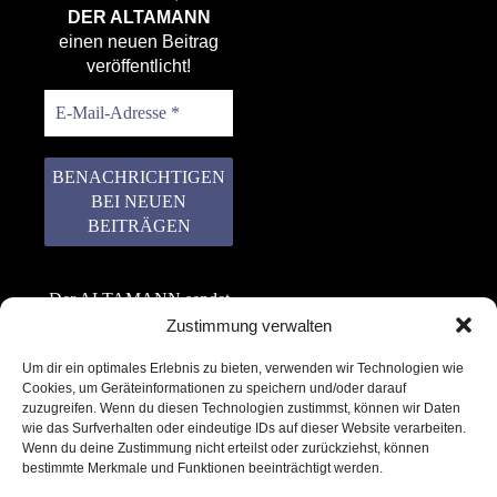
DER ALTAMANN
einen neuen Beitrag
veröffentlicht!
Der ALTAMANN sendet
keinen Spam! Er gibt
Zustimmung verwalten
keine Daten an dritte
Um dir ein optimales Erlebnis zu bieten, verwenden wir Technologien wie
weiter. Erfahre mehr in
Cookies, um Geräteinformationen zu speichern und/oder darauf
unserer
zuzugreifen. Wenn du diesen Technologien zustimmst, können wir Daten
Datenschutzerklärung
.
wie das Surfverhalten oder eindeutige IDs auf dieser Website verarbeiten.
Wenn du deine Zustimmung nicht erteilst oder zurückziehst, können
bestimmte Merkmale und Funktionen beeinträchtigt werden.