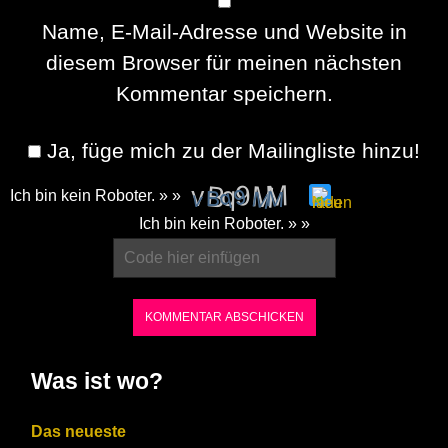
Name, E-Mail-Adresse und Website in
diesem Browser für meinen nächsten
Kommentar speichern.
Ja, füge mich zu der Mailingliste hinzu!
Ich bin kein Roboter. » »
Please
Ich bin kein Roboter. » »
enter
the
characters
shown
in
Was ist wo?
the
CAPTCHA
Das neueste