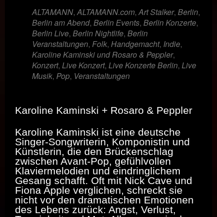
ALTAMANN
,
ALTAMANN.com
,
Art Stalker
,
Berlin
,
Berlin am Abend
,
Berlin Events
,
Berlin Konzerte
,
Berlin Live
,
Berlin Nightlife
,
Berlin
Veranstaltungen
,
Folk
,
Handgemacht
,
Indie
,
Karoline Kaminski und Rosaro & Peppler
,
Konzert
,
Live Konzert
,
Live Konzerte Berlin
,
Live
Musik
,
Pop
,
Veranstaltungen
Karoline Kaminski + Rosaro & Peppler
Karoline Kaminski
ist eine deutsche
Singer-Songwriterin, Komponistin und
Künstlerin, die den Brückenschlag
zwischen Avant-Pop, gefühlvollen
Klaviermelodien und eindringlichem
Gesang schafft. Oft mit Nick Cave und
Fiona Apple verglichen, schreckt sie
nicht vor den dramatischen Emotionen
des Lebens zurück: Angst, Verlust,