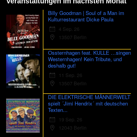
Veranstaltungen im nächsten Monat
Billy Goodman | Soul of a Man im
Kulturrestaurant Dicke Paula
4 Sep. 26
13507 Berlin
Ossternhagen feat. KULLE …singen
Westernhagen! Kein Tribute, und
deshalb gut!
11 Sep. 26
13507 Berlin
DIE ELEKTRISCHE MÄNNERWELT
spielt ´Jimi Hendrix´ mit deutschen
Texten...
19 Sep. 26
12043 Berlin