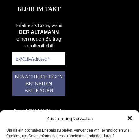
BLEIB IM TAKT
Erfahre als Erster, wenn
DER ALTAMANN
einen neuen Beitrag
veröffentlicht!
Der ALTAMANN sendet
keinen Spam! Er gibt
Zustimmung verwalten
keine Daten an dritte
Um dir ein optimales Erlebnis zu bieten, verwenden wir Technologien wie
weiter. Erfahre mehr in
Cookies, um Geräteinformationen zu speichern und/oder darauf
unserer