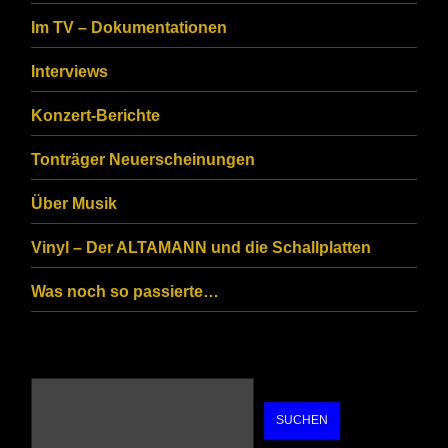
to
Im TV – Dokumentationen
ensure
that
Interviews
you
Konzert-Berichte
are
Tonträger Neuerscheinungen
human.
Über Musik
Vinyl – Der ALTAMANN und die Schallplatten
Was noch so passierte…
SUCHEN