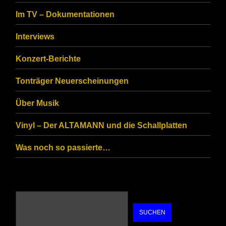
to
Im TV – Dokumentationen
ensure
that
Interviews
you
Konzert-Berichte
are
Tonträger Neuerscheinungen
human.
Über Musik
Vinyl – Der ALTAMANN und die Schallplatten
Was noch so passierte…
SUCHEN