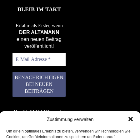
BLEIB IM TAKT
Erfahre als Erster, wenn
DER ALTAMANN
einen neuen Beitrag
veröffentlicht!
Der ALTAMANN sendet
keinen Spam! Er gibt
Zustimmung verwalten
keine Daten an dritte
Um dir ein optimales Erlebnis zu bieten, verwenden wir Technologien wie
weiter. Erfahre mehr in
Cookies, um Geräteinformationen zu speichern und/oder darauf
unserer