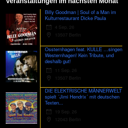
Veranstaltungen im nächsten Monat
Billy Goodman | Soul of a Man im
Kulturrestaurant Dicke Paula
4 Sep. 26
13507 Berlin
Ossternhagen feat. KULLE …singen
Westernhagen! Kein Tribute, und
deshalb gut!
11 Sep. 26
13507 Berlin
DIE ELEKTRISCHE MÄNNERWELT
spielt ´Jimi Hendrix´ mit deutschen
Texten...
19 Sep. 26
12043 Berlin