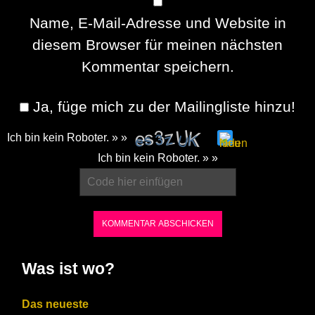
Name, E-Mail-Adresse und Website in
diesem Browser für meinen nächsten
Kommentar speichern.
Ja, füge mich zu der Mailingliste hinzu!
Ich bin kein Roboter. » »
Please
Ich bin kein Roboter. » »
enter
the
characters
shown
in
Was ist wo?
the
CAPTCHA
Das neueste