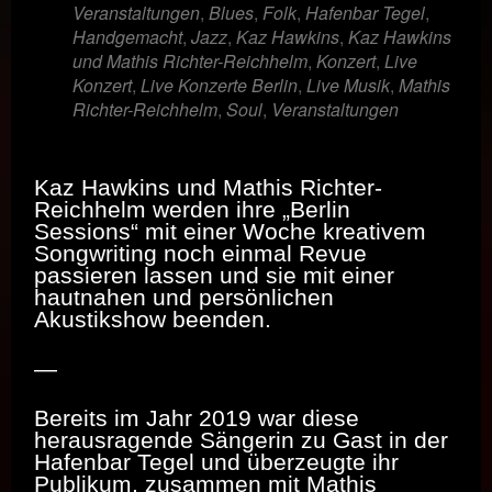
Veranstaltungen
,
Blues
,
Folk
,
Hafenbar Tegel
,
Handgemacht
,
Jazz
,
Kaz Hawkins
,
Kaz Hawkins
und Mathis Richter-Reichhelm
,
Konzert
,
Live
Konzert
,
Live Konzerte Berlin
,
Live Musik
,
Mathis
Richter-Reichhelm
,
Soul
,
Veranstaltungen
Kaz Hawkins und Mathis Richter-
Reichhelm werden ihre „Berlin
Sessions“ mit einer Woche kreativem
Songwriting noch einmal Revue
passieren lassen und sie mit einer
hautnahen und persönlichen
Akustikshow beenden.
—
Bereits im Jahr 2019 war diese
herausragende Sängerin zu Gast in der
Hafenbar Tegel und überzeugte ihr
Publikum, zusammen mit Mathis